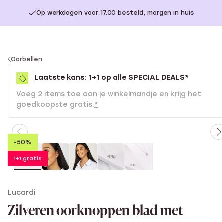
Op werkdagen voor 17.00 besteld, morgen in huis
You
Oorbellen
are
Laatste kans: 1+1 op alle SPECIAL DEALS*
here:
Voeg 2 items toe aan je winkelmandje en krijg het
goedkoopste gratis.
*
-50%
1+1 gratis
Lucardi
Zilveren oorknoppen blad met