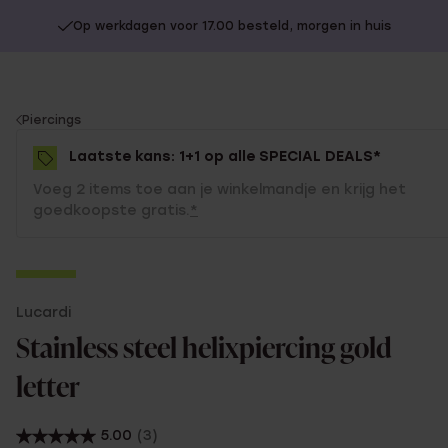
Op werkdagen voor 17.00 besteld, morgen in huis
You
Piercings
are
Laatste kans: 1+1 op alle SPECIAL DEALS*
here:
Voeg 2 items toe aan je winkelmandje en krijg het
goedkoopste gratis.
*
-70%
Lucardi
1+1 gratis
Stainless steel helixpiercing gold
letter
5.00
(3)