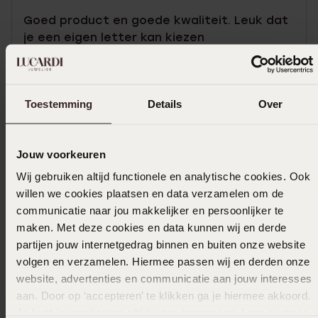
Goed product en goede kwaliteit. Leuk dat
je een eigen letter kan kiezen
Toon meer
Toestemming
Details
Over
Uitverkocht
Jouw voorkeuren
Wij gebruiken altijd functionele en analytische cookies. Ook
Ook leuk voor jou
willen we cookies plaatsen en data verzamelen om de
communicatie naar jou makkelijker en persoonlijker te
maken. Met deze cookies en data kunnen wij en derde
partijen jouw internetgedrag binnen en buiten onze website
volgen en verzamelen. Hiermee passen wij en derden onze
website, advertenties en communicatie aan jouw interesses
aan. Door op ‘accepteren’ te klikken ga je hiermee akkoord.
Je kunt je voorkeuren altijd weer aanpassen. Lees er meer