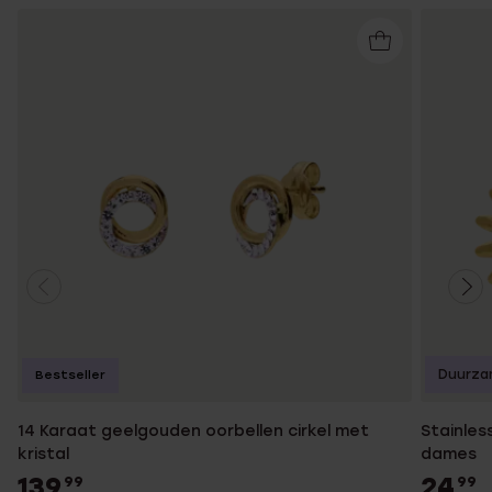
Duurza
Bestseller
14 Karaat geelgouden oorbellen cirkel met
Stainles
kristal
dames
139
24
99
99