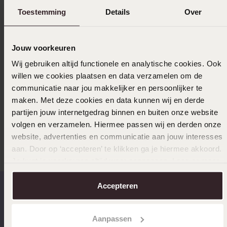
Levering & retourneren
Toestemming
Details
Over
Jouw voorkeuren
Uitverkocht
Wij gebruiken altijd functionele en analytische cookies. Ook
willen we cookies plaatsen en data verzamelen om de
Ook leuk voor jou
communicatie naar jou makkelijker en persoonlijker te
maken. Met deze cookies en data kunnen wij en derde
partijen jouw internetgedrag binnen en buiten onze website
volgen en verzamelen. Hiermee passen wij en derden onze
Anderen kochten ook
website, advertenties en communicatie aan jouw interesses
aan. Door op ‘accepteren’ te klikken ga je hiermee akkoord.
Je kunt je voorkeuren altijd weer aanpassen. Lees er meer
over in ons
cookiebeleid
.
Accepteren
Op werkdagen voor 17.00
14 dagen gratis
Aanpassen
besteld, morgen in huis
retourneren