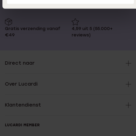
Gratis verzending vanaf
4,59 uit 5 (55.000+
€49
reviews)
Direct naar
Over Lucardi
Klantendienst
LUCARDI MEMBER