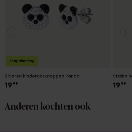
Stapekorting
Zilveren kinderoorknoppen Panda
Stalen h
19
19
99
99
Anderen kochten ook