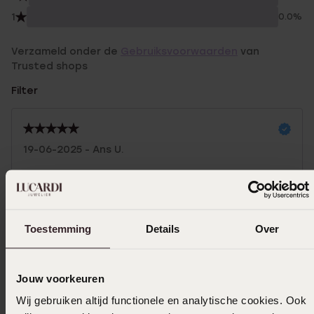
1
0.0%
Verzameld onder de
Gebruiksvoorwaarden
van
Trusted shops
Filter
19-06-2025 - Ans U.
Zeer goede kwaliteit, deskundig personeel,
Toestemming
Details
Over
22-02-2025 - Esther C.
sterke armband
Jouw voorkeuren
Wij gebruiken altijd functionele en analytische cookies. Ook