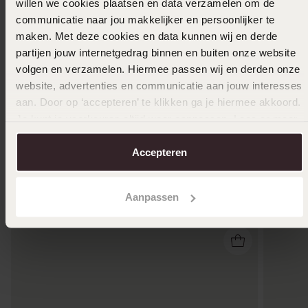
willen we cookies plaatsen en data verzamelen om de
16-12-2024 - Esther C.
communicatie naar jou makkelijker en persoonlijker te
sterke mooie armband
maken. Met deze cookies en data kunnen wij en derde
partijen jouw internetgedrag binnen en buiten onze website
volgen en verzamelen. Hiermee passen wij en derden onze
Toon meer
website, advertenties en communicatie aan jouw interesses
aan. Door op ‘accepteren’ te klikken ga je hiermee akkoord.
Je kunt je voorkeuren altijd weer aanpassen. Lees er meer
over in ons
cookiebeleid
.
Selecteer maat & bestel
Accepteren
Ook leuk voor jou
Aanpassen