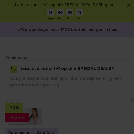
Laatste kans: 1+1 op alle SPECIAL DEALS* Shop nu!
01
06
05
43
Dagen
Uren
Min
Sec
Op werkdagen voor 17.00 besteld, morgen in huis
You
Armbanden
are
Laatste kans: 1+1 op alle SPECIAL DEALS*
here:
Voeg 2 items toe aan je winkelmandje en krijg het
goedkoopste gratis.
*
-70%
1+1 gratis
Duurzamer
Web Only