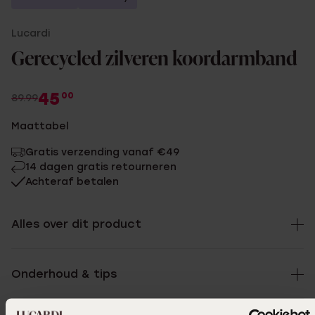
Lucardi
Gerecycled zilveren koordarmband
45
00
89.99
Maattabel
Gratis verzending vanaf €49
14 dagen gratis retourneren
Achteraf betalen
Alles over dit product
Onderhoud & tips