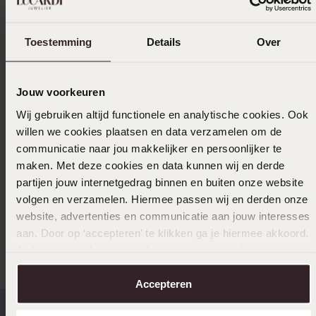
Specificaties
Toestemming
Details
Over
Levering & retourneren
Jouw voorkeuren
Wij gebruiken altijd functionele en analytische cookies. Ook
Selecteer maat & bestel
willen we cookies plaatsen en data verzamelen om de
communicatie naar jou makkelijker en persoonlijker te
Ook leuk voor jou
maken. Met deze cookies en data kunnen wij en derde
partijen jouw internetgedrag binnen en buiten onze website
volgen en verzamelen. Hiermee passen wij en derden onze
website, advertenties en communicatie aan jouw interesses
Anderen kochten ook
aan. Door op ‘accepteren’ te klikken ga je hiermee akkoord.
Je kunt je voorkeuren altijd weer aanpassen. Lees er meer
over in ons
cookiebeleid
.
Accepteren