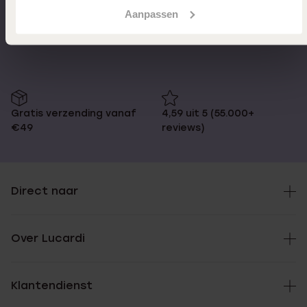
Aanpassen
Op werkdagen voor 17.00
14 dagen gratis
besteld, morgen in huis
retourneren
Gratis verzending vanaf
4,59 uit 5 (55.000+
€49
reviews)
Direct naar
Over Lucardi
Klantendienst