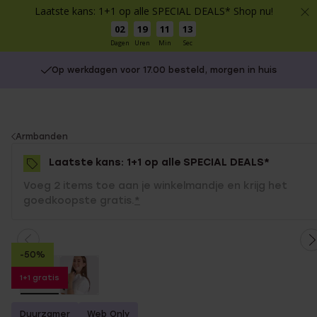
Laatste kans: 1+1 op alle SPECIAL DEALS* Shop nu!
02
19
11
13
Dagen
Uren
Min
Sec
Op werkdagen voor 17.00 besteld, morgen in huis
You
Armbanden
are
Laatste kans: 1+1 op alle SPECIAL DEALS*
here:
Voeg 2 items toe aan je winkelmandje en krijg het
goedkoopste gratis.
*
-50%
1+1 gratis
Duurzamer
Web Only