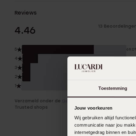
Reviews
13 Beoordelinge
4.46
5
69.0
4
15.0
3
8.0
2
8.0
1
0.0
Toestemming
Verzameld onder de
Gebruiksvoorwaarden
van
Trusted shops
Jouw voorkeuren
Wij gebruiken altijd functio
communicatie naar jou makkel
internetgedrag binnen en bu