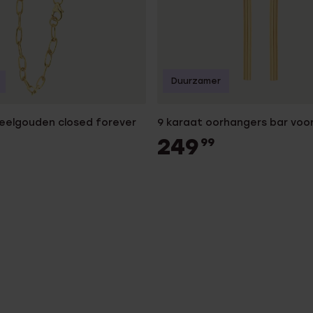
Duurzamer
geelgouden closed forever
9 karaat oorhangers bar voo
249
99