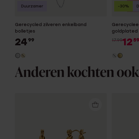
Duurzamer
-30%
Gerecycled zilveren enkelband
Gerecycleer
bolletjes
goldplated 
24
12
99
5
17.99
Anderen kochten ook