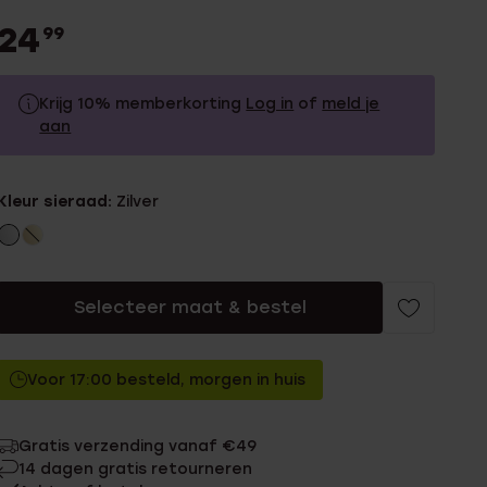
24
99
Krijg 10% memberkorting
Log in
of
meld je
aan
24.99
Zonder memberkorting
Kleur sieraad:
Zilver
22.49
Met memberkorting
Selecteer maat & bestel
Voor 17:00 besteld, morgen in huis
Gratis verzending vanaf €49
14 dagen gratis retourneren