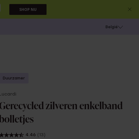
SHOP NU
e
Gaatjes schieten
België
Duurzamer
Lucardi
Gerecycled zilveren enkelband
bolletjes
4.46
(13)