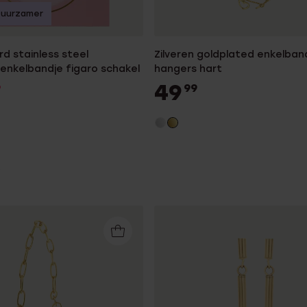
Duurzamer
d stainless steel
Zilveren goldplated enkelba
enkelbandje figaro schakel
hangers hart
49
9
99