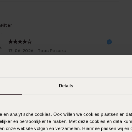
n
Filter
%
17-06-2026 - Toos Pelsers
%
%
%
05-01-2026 - Annemiek V.
%
Details
Goed product
nele en analytische cookies. Ook willen we cookies plaatsen en 
18-08-2025 - D.h K.
ijker en persoonlijker te maken. Met deze cookies en data kunn
iten onze website volgen en verzamelen. Hiermee passen wij en 