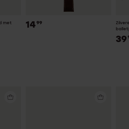
14
99
nd met
Zilve
ballet
39