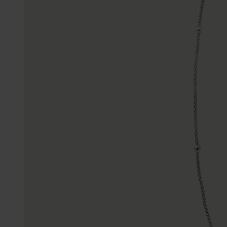
Gepersonaliseerde
Disney
juwelen
K3
Enkelbandjes
Accessoires