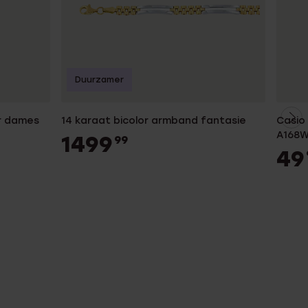
Duurzamer
r dames
14 karaat bicolor armband fantasie
Casio 
A168W
1499
99
49