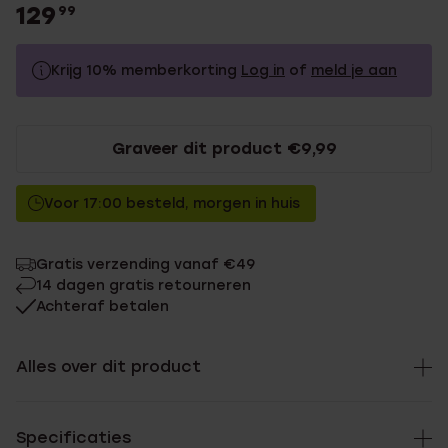
129
99
Krijg 10% memberkorting
Log in
of
meld je aan
129.99
Zonder memberkorting
Graveer dit product €9,99
116.99
Met memberkorting
Voor 17:00 besteld, morgen in huis
Gratis verzending vanaf €49
14 dagen gratis retourneren
Achteraf betalen
Alles over dit product
Specificaties