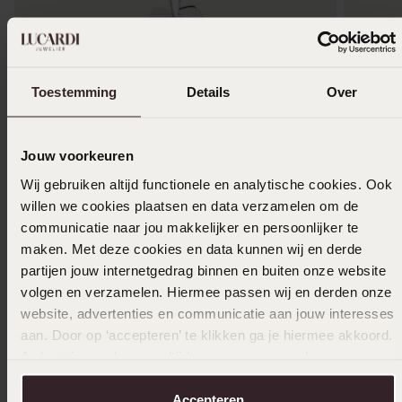
Toestemming
Details
Over
Personaliseer
Jouw voorkeuren
Gerecycled stainless steel ketting met hanger
Zilveren
Wij gebruiken altijd functionele en analytische cookies. Ook
2 platen voor heren
dames
willen we cookies plaatsen en data verzamelen om de
39
64
99
99
communicatie naar jou makkelijker en persoonlijker te
maken. Met deze cookies en data kunnen wij en derde
partijen jouw internetgedrag binnen en buiten onze website
volgen en verzamelen. Hiermee passen wij en derden onze
Anderen kochten ook
website, advertenties en communicatie aan jouw interesses
aan. Door op ‘accepteren’ te klikken ga je hiermee akkoord.
Je kunt je voorkeuren altijd weer aanpassen. Lees er meer
over in ons
cookiebeleid
.
Accepteren