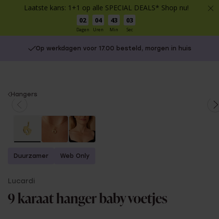
Laatste kans: 1+1 op alle SPECIAL DEALS* Shop nu!
02
04
43
03
Dagen
Uren
Min
Sec
Op werkdagen voor 17.00 besteld, morgen in huis
You
Hangers
are
here:
Duurzamer
Web Only
Lucardi
9 karaat hanger baby voetjes