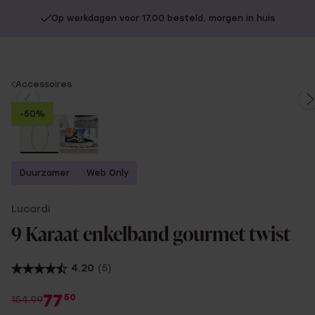
Op werkdagen voor 17.00 besteld, morgen in huis
You
Accessoires
are
-50%
here:
Duurzamer
Web Only
Lucardi
9 Karaat enkelband gourmet twist
4.20
(5)
77
50
154.99