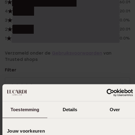
5
60.0%
4
20.0%
3
0.0%
2
20.0%
1
0.0%
Verzameld onder de
Gebruiksvoorwaarden
van
Trusted shops
Filter
12-12-2025 - Sara S.
Toestemming
Details
Over
31-05-2024 - Mariët L.
Jouw voorkeuren