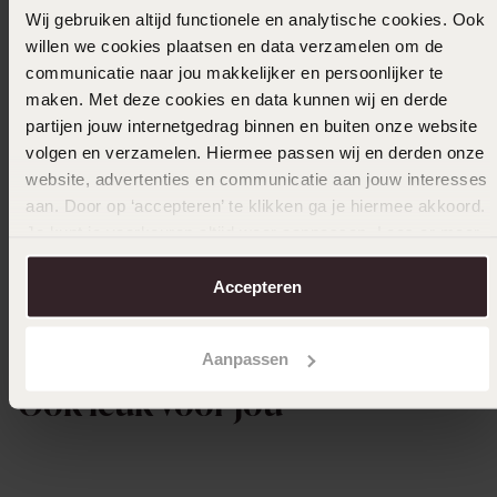
Mooie lengte.
Wij gebruiken altijd functionele en analytische cookies. Ook
willen we cookies plaatsen en data verzamelen om de
communicatie naar jou makkelijker en persoonlijker te
maken. Met deze cookies en data kunnen wij en derde
25-02-2024 - Tamara K.
partijen jouw internetgedrag binnen en buiten onze website
Mooi enkelbandje, wel erg fijn, voelt wel
volgen en verzamelen. Hiermee passen wij en derden onze
stevig aan
website, advertenties en communicatie aan jouw interesses
aan. Door op ‘accepteren’ te klikken ga je hiermee akkoord.
Toon meer
Je kunt je voorkeuren altijd weer aanpassen. Lees er meer
over in ons
cookiebeleid
.
Accepteren
Uitverkocht
Aanpassen
Ook leuk voor jou