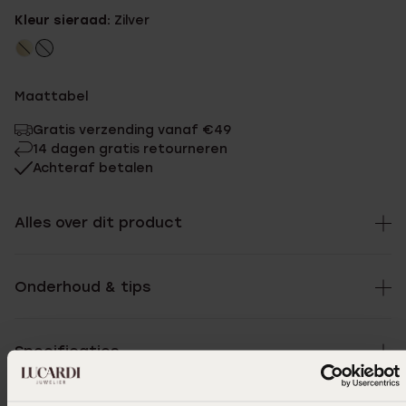
Kleur sieraad:
Zilver
Maattabel
Gratis verzending vanaf €49
14 dagen gratis retourneren
Achteraf betalen
Alles over dit product
Onderhoud & tips
Specificaties