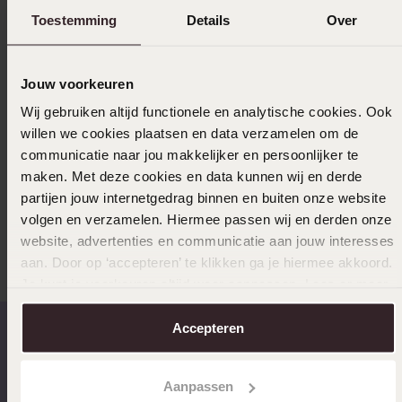
Levering & retourneren
Toestemming
Details
Over
Jouw voorkeuren
Selecteer maat & bestel
Wij gebruiken altijd functionele en analytische cookies. Ook
Ook leuk voor jou
willen we cookies plaatsen en data verzamelen om de
communicatie naar jou makkelijker en persoonlijker te
maken. Met deze cookies en data kunnen wij en derde
partijen jouw internetgedrag binnen en buiten onze website
volgen en verzamelen. Hiermee passen wij en derden onze
Anderen kochten ook
website, advertenties en communicatie aan jouw interesses
aan. Door op ‘accepteren’ te klikken ga je hiermee akkoord.
Je kunt je voorkeuren altijd weer aanpassen. Lees er meer
over in ons
cookiebeleid
.
Accepteren
Op werkdagen voor 17.00
14 dagen gratis
Aanpassen
besteld, morgen in huis
retourneren