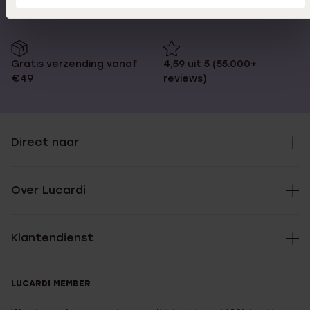
Gratis verzending vanaf
4,59 uit 5 (55.000+
€49
reviews)
Direct naar
Over Lucardi
Klantendienst
LUCARDI MEMBER