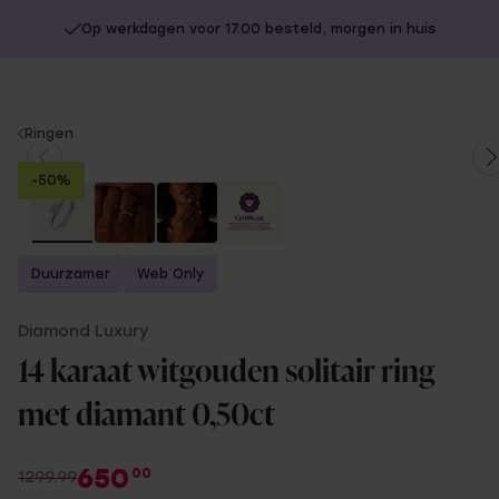
Op werkdagen voor 17.00 besteld, morgen in huis
You
Ringen
are
-50%
here:
Duurzamer
Web Only
Diamond Luxury
14 karaat witgouden solitair ring
met diamant 0,50ct
650
00
1299.99