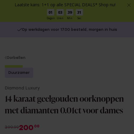
Laatste kans: 1+1 op alle SPECIAL DEALS* Shop nu!
01
03
39
31
Dagen
Uren
Min
Sec
Op werkdagen voor 17.00 besteld, morgen in huis
You
Oorbellen
are
-50%
here:
Duurzamer
Diamond Luxury
14 karaat geelgouden oorknoppen
met diamanten 0.01ct voor dames
200
00
399.99