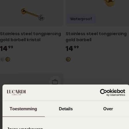
Waterproof
Stainless steel tongpiercing
Stainless steel tongpiercing
gold barbell kristal
gold barbell
14
14
99
99
Toestemming
Details
Over
Jouw voorkeuren