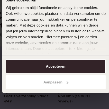
Wij gebruiken altijd functionele en analytische cookies.
Stainless steel tongpiercing
Ook willen we cookies plaatsen en data verzamelen om de
barbell kristal
communicatie naar jou makkelijker en persoonlijker te
14
99
maken. Met deze cookies en data kunnen wij en derde
partijen jouw internetgedrag binnen en buiten onze website
volgen en verzamelen. Hiermee passen wij en derden
1
onze website, advertenties en communicatie aan jouw
Huidige
Ga
interesses aan. Door op ‘accepteren’ te klikken ga je
pagina
naar
hiermee akkoord. Je kunt je voorkeuren altijd weer
pagina
aanpassen. Lees er meer over in ons
cookiebeleid
.
Op werkdagen voor 17.00
14 dagen gratis
Accepteren
besteld, morgen in huis
retourneren
Aanpassen
Gratis verzending vanaf
4,59 uit 5 (55.000+
€49
reviews)