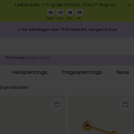
Laatste kans: 1+1 op alle SPECIAL DEALS* Shop nu!
02
12
26
33
Dagen
Uren
Min
Sec
Op werkdagen voor 17.00 besteld, morgen in huis
You
Piercings
Tongpiercing
are
Helixpiercings
Traguspiercings
Neuspi
here:
3
producten