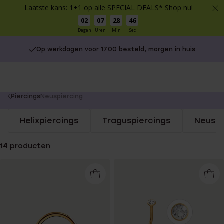
Laatste kans: 1+1 op alle SPECIAL DEALS* Shop nu!
02
07
28
46
Dagen
Uren
Min
Sec
Op werkdagen voor 17.00 besteld, morgen in huis
You
Piercings
Neuspiercing
are
Helixpiercings
Traguspiercings
Neuspi
here:
14
producten