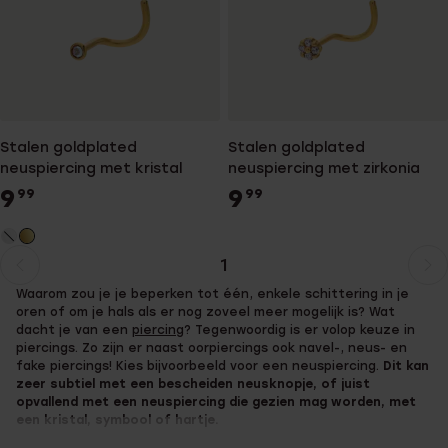
Stalen goldplated
Stalen goldplated
neuspiercing met kristal
neuspiercing met zirkonia
9
9
99
99
1
Huidige
Ga
Waarom zou je je beperken tot één, enkele schittering in je
pagina
naar
oren of om je hals als er nog zoveel meer mogelijk is? Wat
pagina
dacht je van een
piercing
? Tegenwoordig is er volop keuze in
piercings. Zo zijn er naast oorpiercings ook navel-, neus- en
fake piercings! Kies bijvoorbeeld voor een neuspiercing.
Dit kan
zeer subtiel met een bescheiden neusknopje, of juist
opvallend met een neuspiercing die gezien mag worden, met
een kristal, symbool of hartje.