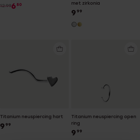
met zirkonia
6
50
12.99
9
99
Titanium neuspiercing hart
Titanium neuspiercing open
ring
9
99
9
99