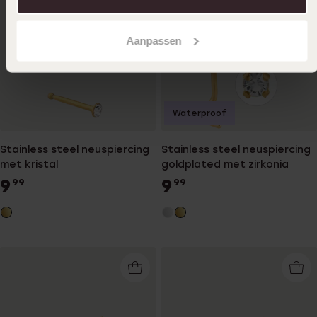
Aanpassen
Waterproof
Stainless steel neuspiercing
Stainless steel neuspiercing
met kristal
goldplated met zirkonia
9
9
99
99