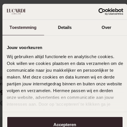
Toestemming
Details
Over
Jouw voorkeuren
Wij gebruiken altijd functionele en analytische cookies.
Ook willen we cookies plaatsen en data verzamelen om de
Waterproof
Waterproof
communicatie naar jou makkelijker en persoonlijker te
maken. Met deze cookies en data kunnen wij en derde
Stainless steel neuspiercing
Stainless steel neuspiercing
partijen jouw internetgedrag binnen en buiten onze website
ring
gold bol
volgen en verzamelen. Hiermee passen wij en derden
9
9
99
99
onze website, advertenties en communicatie aan jouw
interesses aan. Door op ‘accepteren’ te klikken ga je
hiermee akkoord. Je kunt je voorkeuren altijd weer
aanpassen. Lees er meer over in ons
cookiebeleid
.
Accepteren