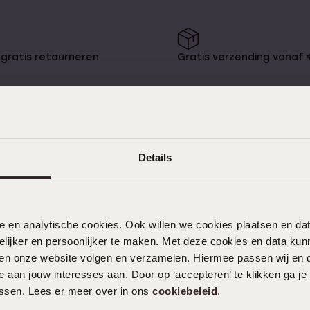
75+
Naam oorbellen
gratis retourneren
Gratis verzending vanaf
es
Details
KLANTENDIENST
Veelgestelde vragen
nele en analytische cookies. Ook willen we cookies plaatsen en 
Contact
ijker en persoonlijker te maken. Met deze cookies en data kunn
Service
iten onze website volgen en verzamelen. Hiermee passen wij en 
Actievoorwaarden
 aan jouw interesses aan. Door op ‘accepteren’ te klikken ga je
assen. Lees er meer over in ons
cookiebeleid
.