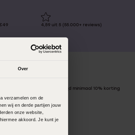
 €49
4,59 uit 5 (55.000+ reviews)
Over
LUCARDI MEMBER
Word member en ontvang altijd minimaal 10% korting
op al jouw aankopen
data verzamelen om de
en wij en derde partijen jouw
Meld je aan
derden onze website,
 hiermee akkoord. Je kunt je