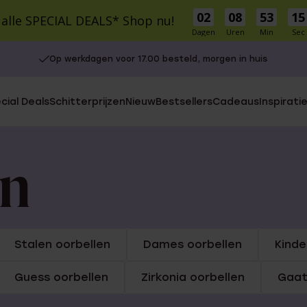
02
08
53
15
 alle SPECIAL DEALS* Shop nu!
Dagen
Uren
Min
Sec
Op werkdagen voor 17.00 besteld, morgen in huis
cial Deals
Schitterprijzen
Nieuw
Bestsellers
Cadeaus
Inspirati
S
MATERIAAL
MATERIAAL
r Own
9 karaat
9 Karaat
en
14 karaat goud
Zilver
Zilver
Stainless steel
e Oorbellen
le cadeausets
Charms
Stainless steel
Diamant
Stalen oorbellen
Dames oorbellen
Kinde
UITGELICHT
5-30
Guess oorbellen
Zirkonia oorbellen
Gaat
isch
30-50
Gaatjes schieten
50-75
Piercings