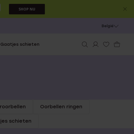
SHOP NU
België
e
Gaatjes schieten
roorbellen
Oorbellen ringen
jes schieten