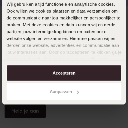
Wij gebruiken altijd functionele en analytische cookies.
Ook willen we cookies plaatsen en data verzamelen om
Direct naar
de communicatie naar jou makkelijker en persoonlijker te
maken. Met deze cookies en data kunnen wij en derde
partijen jouw internetgedrag binnen en buiten onze
Over Lucardi
website volgen en verzamelen. Hiermee passen wij en
derden onze website, advertenties en communicatie aan
jouw interesses aan. Door op ‘accepteren’ te klikken ga je
Klantendienst
hiermee akkoord. Je kunt je voorkeuren altijd weer
aanpassen. Lees er meer over in ons
cookiebeleid
.
Accepteren
LUCARDI MEMBER
Word member en ontvang altijd minimaal 10% korting
Aanpassen
op al jouw aankopen
Meld je aan