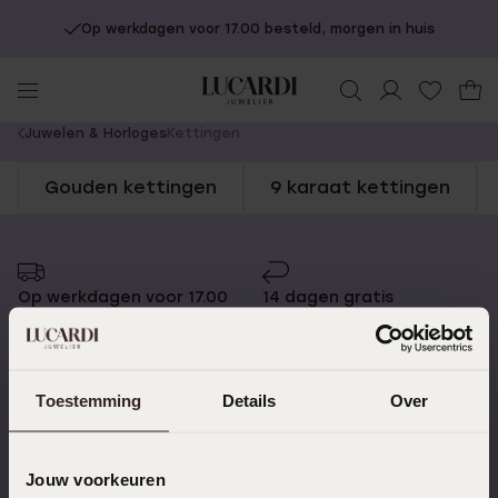
Op werkdagen voor 17.00 besteld, morgen in huis
You
Juwelen & Horloges
Kettingen
are
Gouden kettingen
9 karaat kettingen
here:
Op werkdagen voor 17.00
14 dagen gratis
besteld, morgen in huis
retourneren
Toestemming
Details
Over
Gratis verzending vanaf
4,59 uit 5 (55.000+
€49
reviews)
Jouw voorkeuren