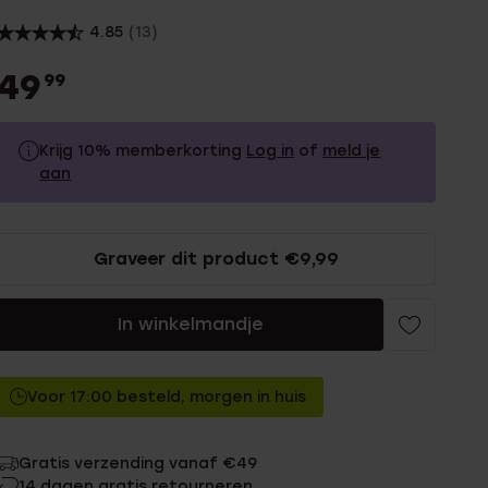
4.85
(13)
49
99
Krijg 10% memberkorting
Log in
of
meld je
aan
49.99
Zonder memberkorting
Graveer dit product €9,99
44.99
Met memberkorting
In winkelmandje
Voor 17:00 besteld, morgen in huis
Gratis verzending vanaf €49
14 dagen gratis retourneren