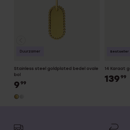
Duurzamer
Bestseller
Stainless steel goldplated bedel ovale
14 Karaat 
bol
139
99
9
99