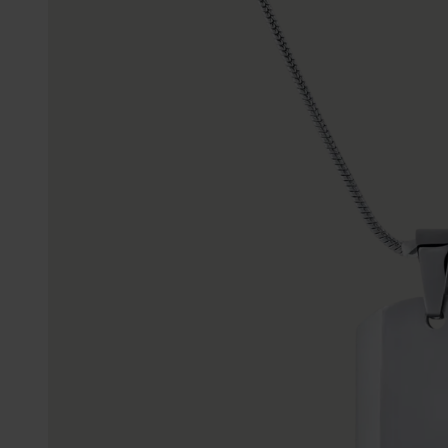
Gepersonaliseerde
Disney
juwelen
K3
Enkelbandjes
Accessoires