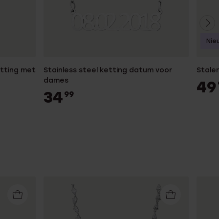
Nie
etting met
Stainless steel ketting datum voor
Stale
dames
49
34
99