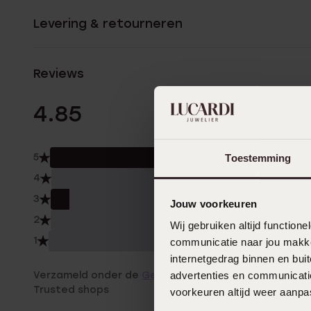
Levering & retourneren
Reviews
13 Beoordelinge
4.85
5
Toestemming
92.
4
0.0
3
8.0
Jouw voorkeuren
2
0.0
Wij gebruiken altijd functio
1
0.0
communicatie naar jou makkel
internetgedrag binnen en bu
Verzameld onder de
Gebruiksvoorwaarden
van
advertenties en communicatie
Trusted shops
voorkeuren altijd weer aanp