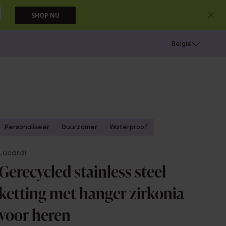
SHOP NU
e
Gaatjes schieten
België
Personaliseer
Duurzamer
Waterproof
Lucardi
Gerecycled stainless steel
ketting met hanger zirkonia
voor heren