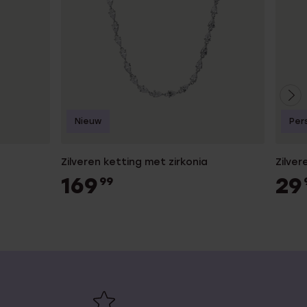
Nieuw
Per
Zilveren ketting met zirkonia
Zilve
169
29
99