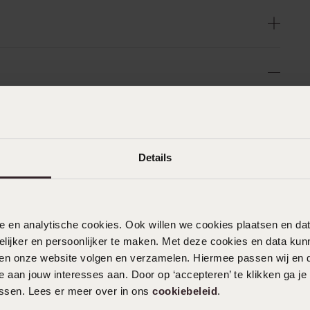
n
Filter
Details
0%
04-08-2026 - Paul
%
Mooi en bescheiden sieraad.
%
%
nele en analytische cookies. Ook willen we cookies plaatsen en 
%
ijker en persoonlijker te maken. Met deze cookies en data kunn
30-03-2026 - V A.
iten onze website volgen en verzamelen. Hiermee passen wij en 
 aan jouw interesses aan. Door op ‘accepteren’ te klikken ga je
assen. Lees er meer over in ons
cookiebeleid
.