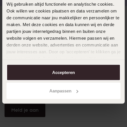
Wij gebruiken altijd functionele en analytische cookies.
Ook willen we cookies plaatsen en data verzamelen om
Direct naar
de communicatie naar jou makkelijker en persoonlijker te
maken. Met deze cookies en data kunnen wij en derde
partijen jouw internetgedrag binnen en buiten onze
Over Lucardi
website volgen en verzamelen. Hiermee passen wij en
derden onze website, advertenties en communicatie aan
jouw interesses aan. Door op ‘accepteren’ te klikken ga je
Klantendienst
hiermee akkoord. Je kunt je voorkeuren altijd weer
aanpassen. Lees er meer over in ons
cookiebeleid
.
Accepteren
LUCARDI MEMBER
Word member en ontvang altijd minimaal 10% korting
Aanpassen
op al jouw aankopen
Meld je aan