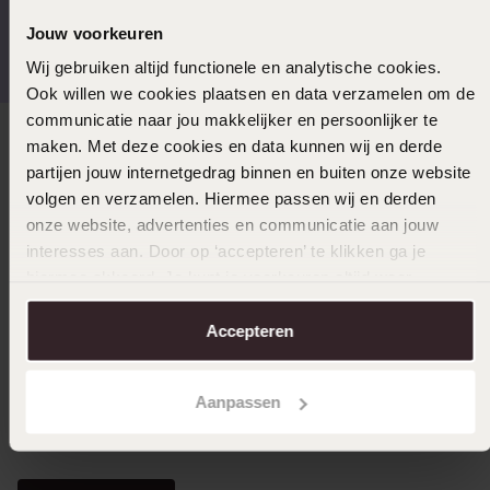
Gratis verzending vanaf
4,59 uit 5 (55.000+
Jouw voorkeuren
€49
reviews)
Wij gebruiken altijd functionele en analytische cookies.
Ook willen we cookies plaatsen en data verzamelen om de
communicatie naar jou makkelijker en persoonlijker te
maken. Met deze cookies en data kunnen wij en derde
Direct naar
partijen jouw internetgedrag binnen en buiten onze website
volgen en verzamelen. Hiermee passen wij en derden
Over Lucardi
onze website, advertenties en communicatie aan jouw
interesses aan. Door op ‘accepteren’ te klikken ga je
hiermee akkoord. Je kunt je voorkeuren altijd weer
Klantendienst
aanpassen. Lees er meer over in ons
cookiebeleid
.
Accepteren
LUCARDI MEMBER
Aanpassen
Word member en ontvang altijd minimaal 10% korting
op al jouw aankopen