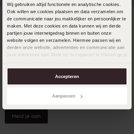
Wij gebruiken altijd functionele en analytische cookies.
Ook willen we cookies plaatsen en data verzamelen om
Direct naar
de communicatie naar jou makkelijker en persoonlijker te
maken. Met deze cookies en data kunnen wij en derde
partijen jouw internetgedrag binnen en buiten onze
Over Lucardi
website volgen en verzamelen. Hiermee passen wij en
derden onze website, advertenties en communicatie aan
jouw interesses aan. Door op ‘accepteren’ te klikken ga je
Klantendienst
hiermee akkoord. Je kunt je voorkeuren altijd weer
aanpassen. Lees er meer over in ons
cookiebeleid
.
Accepteren
LUCARDI MEMBER
Word member en ontvang altijd minimaal 10% korting
Aanpassen
op al jouw aankopen
Meld je aan