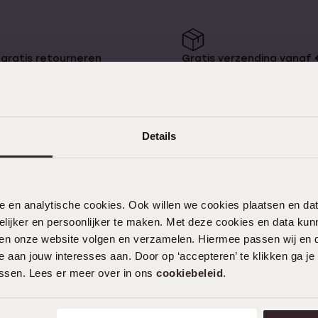
75+
Naam oorbellen
gratis retourneren
Gratis verzending vanaf
es
Details
KLANTENDIENST
nele en analytische cookies. Ook willen we cookies plaatsen en 
Veelgestelde vragen
ijker en persoonlijker te maken. Met deze cookies en data kunn
Contact
iten onze website volgen en verzamelen. Hiermee passen wij en 
 aan jouw interesses aan. Door op ‘accepteren’ te klikken ga je
Service
assen. Lees er meer over in ons
cookiebeleid
.
Actievoorwaarden