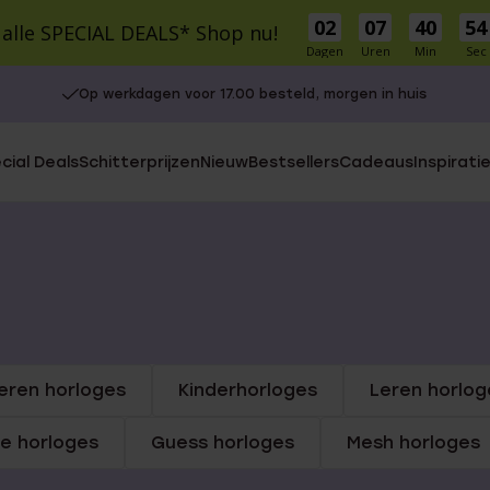
02
07
40
54
 alle SPECIAL DEALS* Shop nu!
Dagen
Uren
Min
Sec
Op werkdagen voor 17.00 besteld, morgen in huis
cial Deals
Schitterprijzen
Nieuw
Bestsellers
Cadeaus
Inspirati
S
MATERIAAL
MATERIAAL
r Own
9 karaat
9 Karaat
14 karaat goud
Zilver
Zilver
Stainless steel
e Oorbellen
le cadeausets
Charms
Stainless steel
Diamant
eren horloges
Kinderhorloges
Leren horlog
UITGELICHT
5-30
e horloges
Guess horloges
Mesh horloges
isch
30-50
Gaatjes schieten
50-75
Piercings