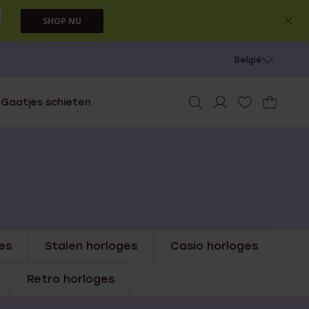
SHOP NU
België
e
Gaatjes schieten
es
Stalen horloges
Casio horloges
Retro horloges