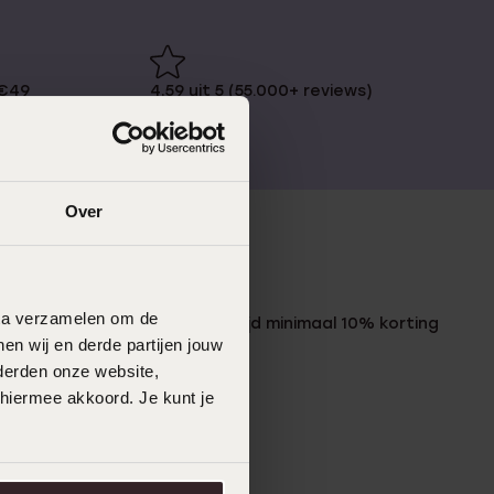
 €49
4,59 uit 5 (55.000+ reviews)
Over
LUCARDI MEMBER
data verzamelen om de
Word member en ontvang altijd minimaal 10% korting
en wij en derde partijen jouw
op al jouw aankopen
derden onze website,
 hiermee akkoord. Je kunt je
Meld je aan