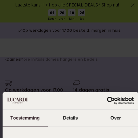
Laatste kans: 1+1 op alle SPECIAL DEALS* Shop nu!
01
20
10
26
Dagen
Uren
Min
Sec
Op werkdagen voor 17.00 besteld, morgen in huis
You
Dames
More Initials dames hangers en bedels
are
here:
Op werkdagen voor 17.00
14 dagen gratis
besteld, morgen in huis
retourneren
Toestemming
Details
Over
Gratis verzending vanaf
4,59 uit 5 (55.000+
€49
reviews)