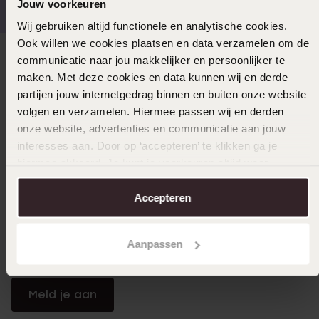
Jouw voorkeuren
Wij gebruiken altijd functionele en analytische cookies.
Ook willen we cookies plaatsen en data verzamelen om de
communicatie naar jou makkelijker en persoonlijker te
Direct naar
maken. Met deze cookies en data kunnen wij en derde
partijen jouw internetgedrag binnen en buiten onze website
Over Lucardi
volgen en verzamelen. Hiermee passen wij en derden
onze website, advertenties en communicatie aan jouw
interesses aan. Door op ‘accepteren’ te klikken ga je
Klantendienst
hiermee akkoord. Je kunt je voorkeuren altijd weer
aanpassen. Lees er meer over in ons
cookiebeleid
.
Accepteren
LUCARDI MEMBER
Word member en ontvang altijd minimaal 10% korting
Aanpassen
op al jouw aankopen
Meld je aan