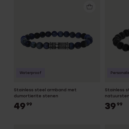
Waterproof
Personali
Stainless steel armband met
Stainless 
dumortierite stenen
natuursten
49
39
99
99