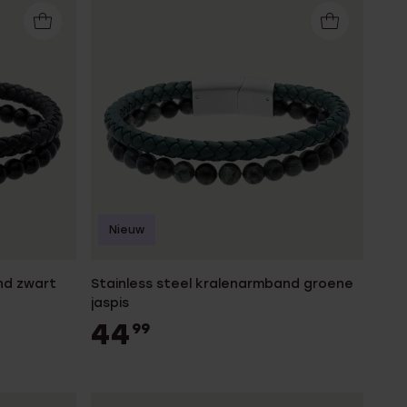
Nieuw
nd zwart
Stainless steel kralenarmband groene
jaspis
44
99