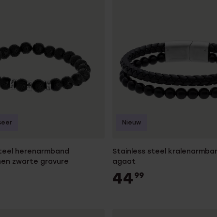
seer
Nieuw
steel herenarmband
Stainless steel kralenarmba
en zwarte gravure
agaat
44
99