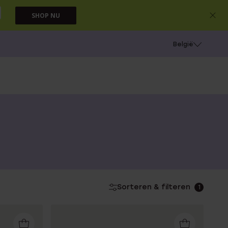
SHOP NU
e
Gaatjes schieten
België
n
Sorteren & filteren
1