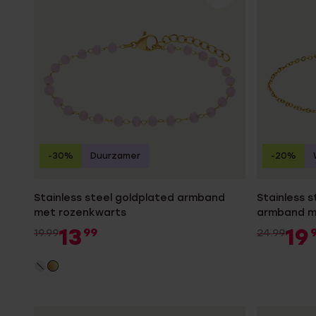
Gepersonaliseerde
Disney
juwelen
K3
Enkelbandjes
Accessoires
-30%
Duurzamer
-20%
Stainless steel goldplated armband
Stainless 
met rozenkwarts
armband m
13
19
99
19.99
24.99