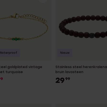
Waterproof
Nieuw
steel goldplated vintage
Stainless steel herenkrale
et turquoise
bruin lavasteen
29
99
99