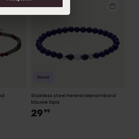
Nieuw
nd
Stainless steel herenkralenarmband
blauwe lapis
29
99