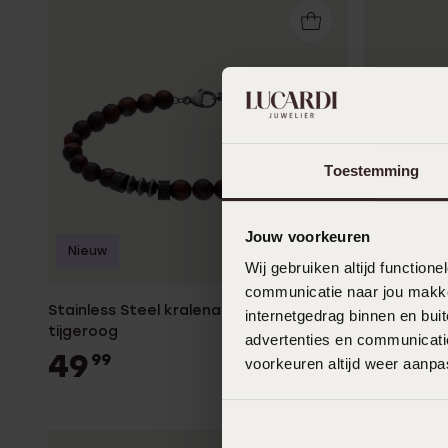
Toestemming
Jouw voorkeuren
Nieuw
Nieuw
Wij gebruiken altijd functio
communicatie naar jou makkel
Stainless Steel kralenarmband
Stainless 
internetgedrag binnen en bu
tijgeroog
blauw lava
advertenties en communicatie
49
29
99
99
voorkeuren altijd weer aanp