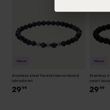
Nieuw
Nieuw
Stainless steel herenkralenarmband
Stainless 
labradoriet
zwart lava
29
29
99
99