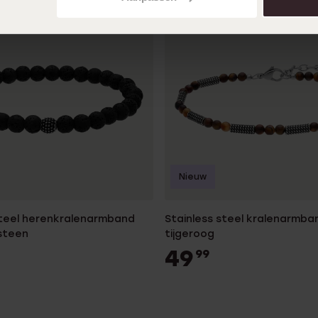
Nieuw
steel herenkralenarmband
Stainless steel kralenarmba
steen
tijgeroog
49
99