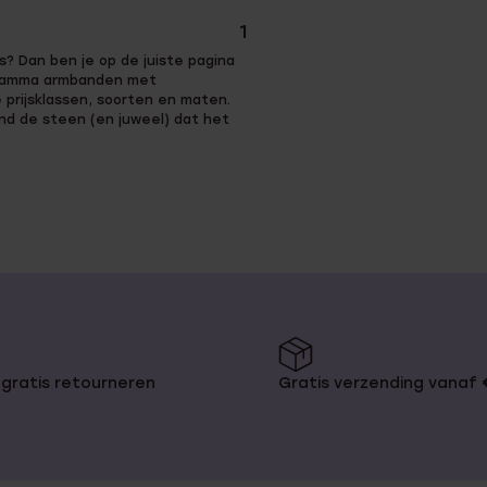
1
 Dan ben je op de juiste pagina
d gamma armbanden met
 prijsklassen, soorten en maten.
nd de steen (en juweel) dat het
zijn het kleine
gewonnen uit de natuur. Er zijn
t, amethist en tijgeroog. Elke
uurstenen die verwerkt zijn in
gratis retourneren
Gratis verzending vanaf
och al waardevolle juweel.