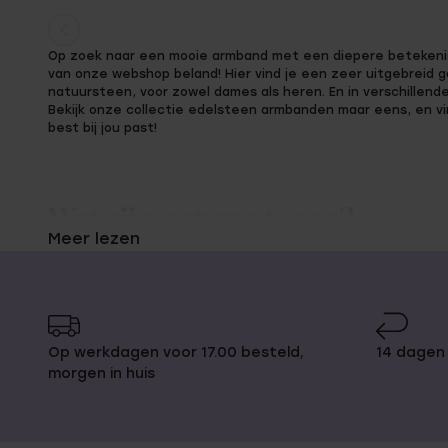
Huidige
Ga
Op zoek naar een mooie armband met een diepere betekenis?
pagina
naar
van onze webshop beland! Hier vind je een zeer uitgebrei
pagina
natuursteen, voor zowel dames als heren. En in verschillende
Bekijk onze collectie edelsteen armbanden maar eens, en vi
best bij jou past!
Wat zijn natuurstenen?
Meer lezen
Natuurstenen worden ook wel edelstenen genoemd. Eigenlijk 
natuurwondertjes, aangezien deze prachtige stenen worden 
oneindig veel soorten natuursteen, zoals turquoise, malachie
edelsteen heeft een andere kleur, werking en symboliek. Nat
Op werkdagen voor 17.00 besteld,
14 dagen 
sieraden geven op deze manier een extra betekenis aan je t
morgen in huis