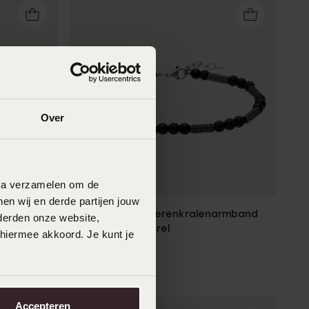
Over
Nieuw
data verzamelen om de
en wij en derde partijen jouw
narmband
Stainless steel herenkralenarmband
derden onze website,
zwarte schelpparel
 hiermee akkoord. Je kunt je
49
99
Accepteren