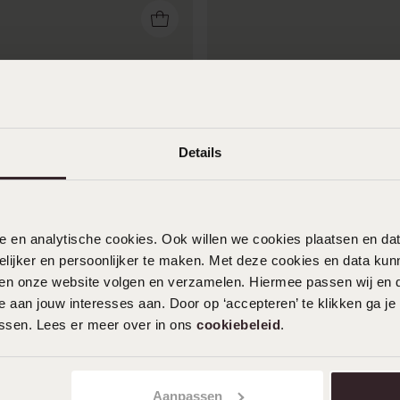
Details
Nieuw
nele en analytische cookies. Ook willen we cookies plaatsen en 
ijker en persoonlijker te maken. Met deze cookies en data kunn
steel herenkralenarmband
Stainless steel herenkrale
iten onze website volgen en verzamelen. Hiermee passen wij en 
steen
groene jade
 aan jouw interesses aan. Door op ‘accepteren’ te klikken ga je
49
99
assen. Lees er meer over in ons
cookiebeleid
.
Aanpassen