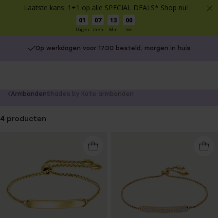
Laatste kans: 1+1 op alle SPECIAL DEALS* Shop nu!
01
07
13
00
Dagen
Uren
Min
Sec
Op werkdagen voor 17.00 besteld, morgen in huis
You
Armbanden
Shades by Kate armbanden
are
here:
4
producten