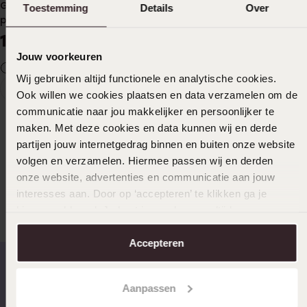
Gerecycleerd stainless steel
Gerecycleerd stainless steel
Toestemming
Details
Over
plaatarmband wit kristal
plaatarmband
19
19
99
99
Jouw voorkeuren
+3
+1
Wij gebruiken altijd functionele en analytische cookies.
1
Ook willen we cookies plaatsen en data verzamelen om de
Huidige
Ga
Na de succesvolle sieraden lijn Colours by Kate is er een
communicatie naar jou makkelijker en persoonlijker te
pagina
naar
nieuwe collectie van Shades by Kate armbanden uitgebracht.
maken. Met deze cookies en data kunnen wij en derde
pagina
De collectie bestaat uit stalen plaatarmbandjes in
partijen jouw internetgedrag binnen en buiten onze website
verschillende uitvoeringen. De subtiele Shades by Kate
armbanden zijn leuk te combineren met andere sieraden. Door
volgen en verzamelen. Hiermee passen wij en derden
de verschillende uitvoeringen is er een armbandje voor bij elke
onze website, advertenties en communicatie aan jouw
look!
interesses aan. Door op ‘accepteren’ te klikken ga je
hiermee akkoord. Je kunt je voorkeuren altijd weer
aanpassen. Lees er meer over in ons
cookiebeleid
.
Meer lezen
Je vind je favoriete Shades by Kate
Accepteren
armbanden bij Lucardi!
Aanpassen
Op werkdagen voor 17.00
14 dagen gratis