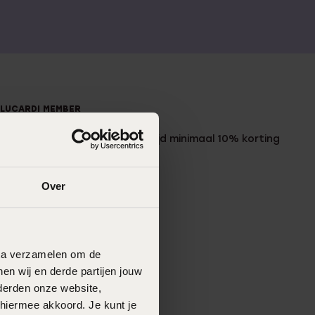
LUCARDI MEMBER
Word member en ontvang altijd minimaal 10% korting
op al jouw aankopen
Over
Meld je aan
data verzamelen om de
en wij en derde partijen jouw
derden onze website,
 hiermee akkoord. Je kunt je