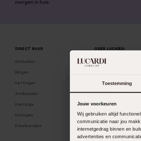
Gepersonaliseerde
morgen in huis
Disney
juwelen
K3
Enkelbandjes
Accessoires
DIRECT NAAR
OVER LUCARDI
Oorbellen
Over Lucardi
Ringen
Onze winkels
Toestemming
Kettingen
Lucardi Member
Armbanden
Blog
Jouw voorkeuren
Piercings
Wij gebruiken altijd functio
Horloges
communicatie naar jou makkel
Enkelbandjes
internetgedrag binnen en bu
advertenties en communicatie