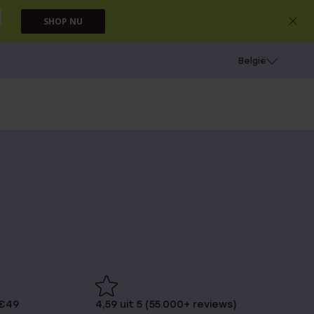
SHOP NU
e
Gaatjes schieten
België
 €49
4,59 uit 5 (55.000+ reviews)