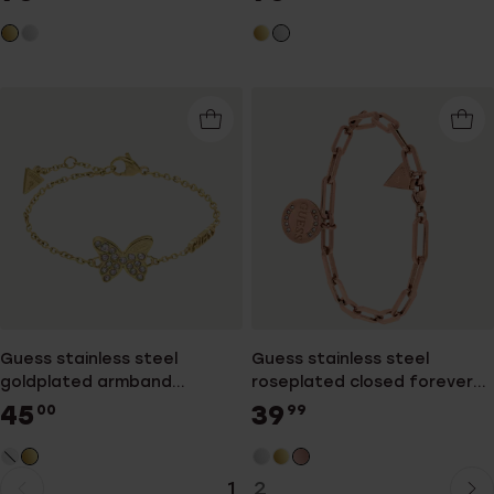
Guess stainless steel
Guess stainless steel
goldplated armband
roseplated closed forever
CHRYSALIS
armband
45
39
00
99
1
2