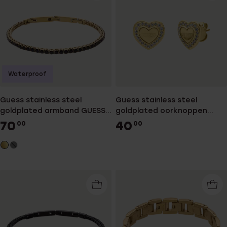
Waterproof
Guess stainless steel
Guess stainless steel
goldplated armband GUESS
goldplated oorknoppen
ETERNITY
AMAMI
70
40
00
00