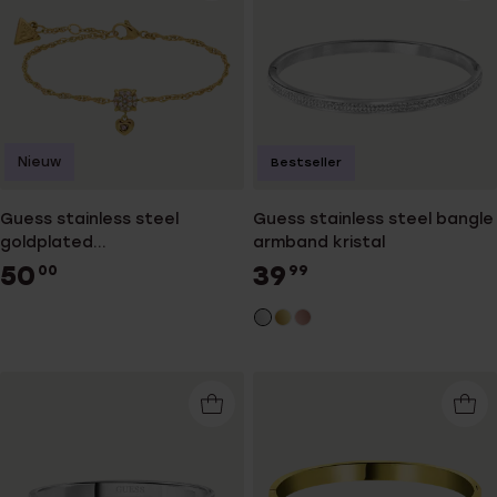
Nieuw
Bestseller
Guess stainless steel
Guess stainless steel bangle
goldplated
armband kristal
fantasiearmband met kristal
50
39
00
99
voor dames