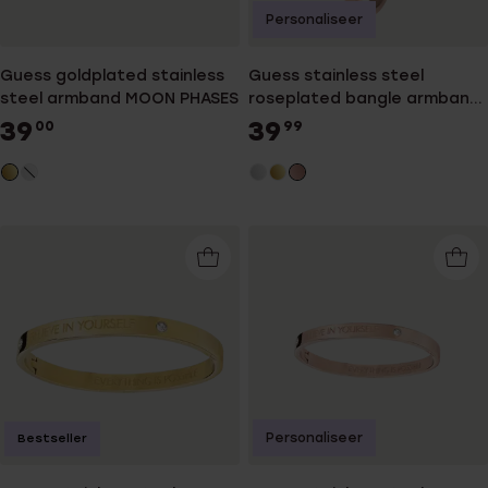
Personaliseer
Guess goldplated stainless
Guess stainless steel
steel armband MOON PHASES
roseplated bangle armband
4G logo
39
39
00
99
Personaliseer
Bestseller