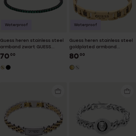
Waterproof
Waterproof
Guess heren stainless steel
Guess heren stainless steel
armband zwart GUESS
goldplated armband
ETERNITY
FRONTIERS
70
80
00
00