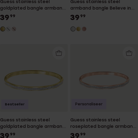
Guess stainless steel
Guess stainless steel
goldplated bangle armband
armband bangle Believe in
Heart
yourself
39
39
99
99
Personaliseer
Bestseller
Guess stainless steel
Guess stainless steel
goldplated bangle armband
roseplated bangle armband
kristal
kristal
39
39
99
99