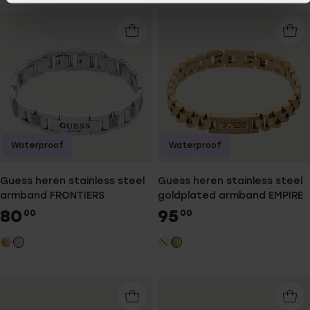
Waterproof
Waterproof
Guess heren stainless steel
Guess heren stainless steel
armband FRONTIERS
goldplated armband EMPIRE
80
95
00
00