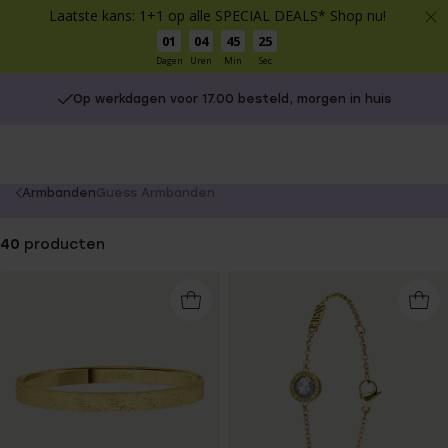
Laatste kans: 1+1 op alle SPECIAL DEALS* Shop nu!
01
04
45
24
Dagen
Uren
Min
Sec
Op werkdagen voor 17.00 besteld, morgen in huis
You
Armbanden
Guess Armbanden
are
here:
40
producten