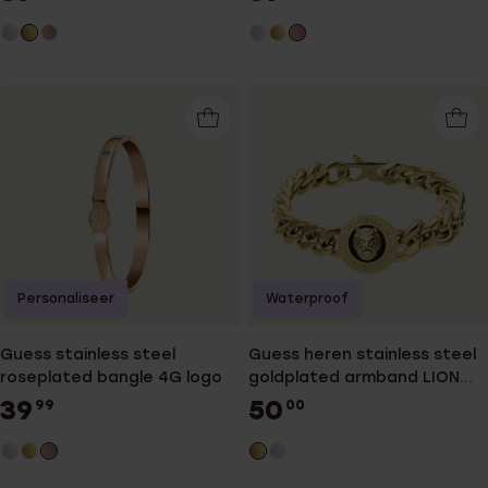
Personaliseer
Waterproof
Guess stainless steel
Guess heren stainless steel
roseplated bangle 4G logo
goldplated armband LION
KING
39
50
99
00