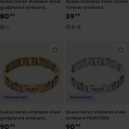
Guess heren stainless steel
Guess stainless steel closed
goldplated armband
forever armband
FRONTIERS
80
39
00
99
Waterproof
Waterproof
Guess heren stainless steel
Guess heren stainless steel
goldplated armband
armband FRONTIERS
FRONTIERS
90
90
00
00