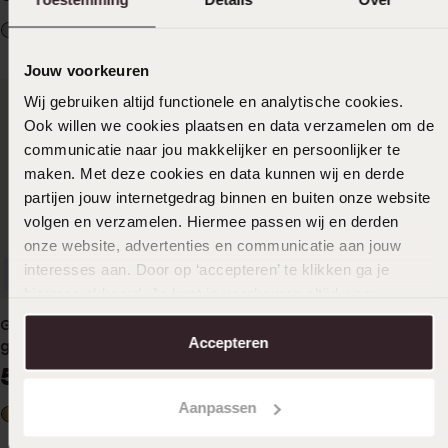
Jouw voorkeuren
Wij gebruiken altijd functionele en analytische cookies.
Ook willen we cookies plaatsen en data verzamelen om de
communicatie naar jou makkelijker en persoonlijker te
maken. Met deze cookies en data kunnen wij en derde
partijen jouw internetgedrag binnen en buiten onze website
volgen en verzamelen. Hiermee passen wij en derden
onze website, advertenties en communicatie aan jouw
interesses aan. Door op ‘accepteren’ te klikken ga je
Waterproof
Waterproof
hiermee akkoord. Je kunt je voorkeuren altijd weer
aanpassen. Lees er meer over in ons
cookiebeleid
.
Guess heren stainless steel
Guess heren stainless steel
Accepteren
goldplated armband MY
goldplated armband LINK
CHAINS
CITY
50
50
00
00
Aanpassen