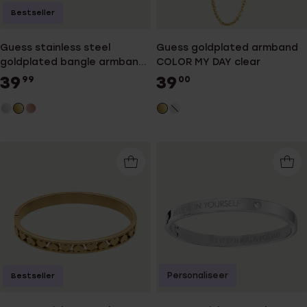
Bestseller
Guess stainless steel
Guess goldplated armband
goldplated bangle armband
COLOR MY DAY clear
4G logo
39
39
99
00
Personaliseer
Bestseller