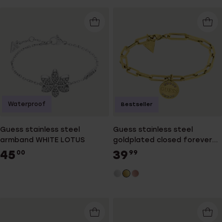
Waterproof
Bestseller
Guess stainless steel
Guess stainless steel
armband WHITE LOTUS
goldplated closed forever
armband
45
39
00
99