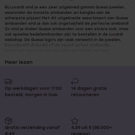
Huidige
Ga
Bij Lucardi vind je een zeer uitgebreid gamma Guess juwelen,
pagina
naar
waaronder de mooiste armbanden en bangles aan de
pagina
scherpste prijzen! Met dit uitgebreide assortiment aan Guess
armbanden vind je dan ook ongetwijfeld de perfecte armband!
Zo vind je stalen Guess armbanden voor een stoere look, maar
ook speelse bedelarmbanden zijn te bestellen in de Lucardi
webshop. De Guess logo's zijn vaak verwerkt in de juwelen,
bijvoorbeeld als bedel of als inprint op het armbandje.
Benieuwd naar onze Guess collectie? Bekijk het hier!
Meer lezen
Vind je favoriete Guess armband
online bij Lucardi!
Op werkdagen voor 17.00
14 dagen gratis
besteld, morgen in huis
retourneren
Een Guess armband kan fijn en subtiel zijn, maar kan ook soms
een straffe toets geven aan je outfit. De Guess armbanden
zijn door de kleuren goed te combineren met elkaar. Door het
gebruik van bedeltjes en steentjes krijgen ze een speels
Gratis verzending vanaf
4,59 uit 5 (55.000+
karakter. Ook zijn veel armbanden bezet met fijne kristallen. Er
€49
reviews)