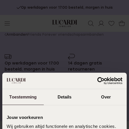
Op werkdagen voor 17.00 besteld, morgen in huis
You
Armbanden
Friends Forever vriendschapsarmbanden
are
here:
Op werkdagen voor 17.00
14 dagen gratis
besteld, morgen in huis
retourneren
Toestemming
Details
Over
Gratis verzending vanaf
4,59 uit 5 (55.000+
€49
reviews)
Jouw voorkeuren
Wij gebruiken altijd functionele en analytische cookies.