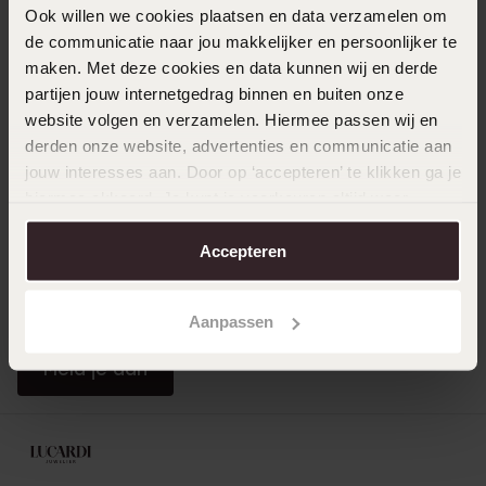
Direct naar
Ook willen we cookies plaatsen en data verzamelen om
de communicatie naar jou makkelijker en persoonlijker te
maken. Met deze cookies en data kunnen wij en derde
Over Lucardi
partijen jouw internetgedrag binnen en buiten onze
website volgen en verzamelen. Hiermee passen wij en
derden onze website, advertenties en communicatie aan
Klantendienst
jouw interesses aan. Door op ‘accepteren’ te klikken ga je
hiermee akkoord. Je kunt je voorkeuren altijd weer
aanpassen. Lees er meer over in ons
cookiebeleid
.
LUCARDI MEMBER
Accepteren
Word member en ontvang altijd minimaal 10% korting
op al jouw aankopen
Aanpassen
Meld je aan