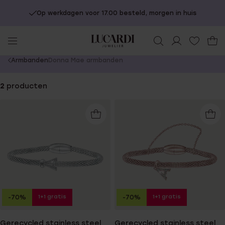
Op werkdagen voor 17.00 besteld, morgen in huis
You
Armbanden
Donna Mae armbanden
are
here:
2
producten
1+1 gratis
1+1 gratis
-70%
-70%
Gerecycled stainless steel
Gerecycled stainless steel