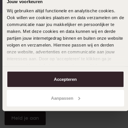
Jouw voorkeuren
Wij gebruiken altijd functionele en analytische cookies.
Ook willen we cookies plaatsen en data verzamelen om de
communicatie naar jou makkelijker en persoonlijker te
Direct naar
maken. Met deze cookies en data kunnen wij en derde
partijen jouw internetgedrag binnen en buiten onze website
Over Lucardi
volgen en verzamelen. Hiermee passen wij en derden
onze website, advertenties en communicatie aan jouw
interesses aan. Door op ‘accepteren’ te klikken ga je
Klantendienst
hiermee akkoord. Je kunt je voorkeuren altijd weer
aanpassen. Lees er meer over in ons
cookiebeleid
.
Accepteren
LUCARDI MEMBER
Word member en ontvang altijd minimaal 10% korting
Aanpassen
op al jouw aankopen
Meld je aan