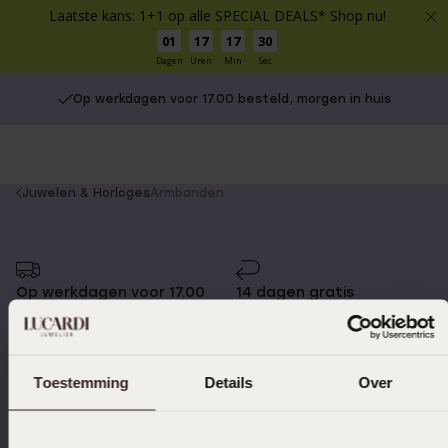
Laatste kans: 1+1 op alle SPECIAL DEALS* Shop nu!
01
17
17
30
Dagen
Uren
Min
Sec
Op werkdagen voor 17.00 besteld, morgen in huis
You
Juwelen & Horloges
Armbanden
are
here:
Op werkdagen voor 17.00
14 dagen gratis
besteld, morgen in huis
retourneren
Toestemming
Details
Over
Gratis verzending vanaf
4,59 uit 5 (55.000+
€49
reviews)