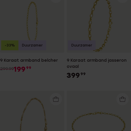
-33%
Duurzamer
Duurzamer
9 Karaat armband belcher
9 Karaat armband jasseron
ovaal
199
99
299.99
399
99