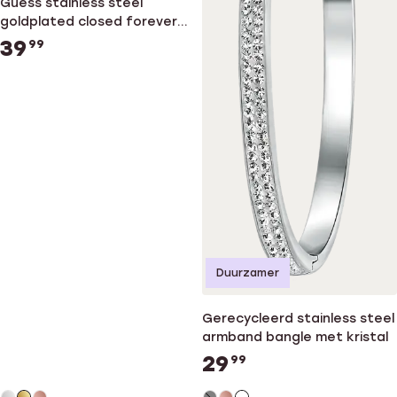
Guess stainless steel
goldplated closed forever
armband
39
99
Duurzamer
Gerecycleerd stainless steel
armband bangle met kristal
29
99