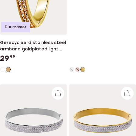
Duurzamer
Gerecycleerd stainless steel
armband goldplated light
colorado kristal
29
99