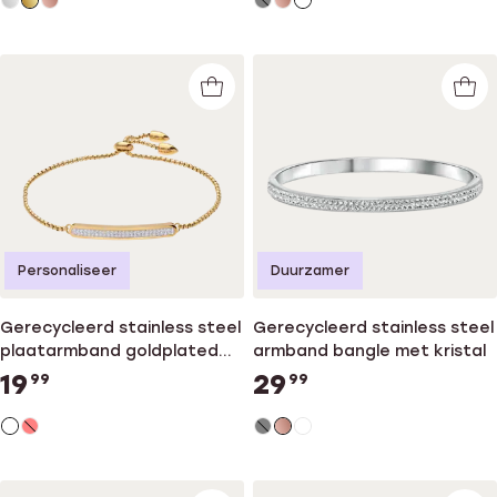
Personaliseer
Duurzamer
Gerecycleerd stainless steel
Gerecycleerd stainless steel
plaatarmband goldplated
armband bangle met kristal
wit kristal
19
29
99
99