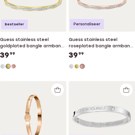
Personaliseer
Bestseller
Guess stainless steel
Guess stainless steel
goldplated bangle armband
roseplated bangle armband
kristal
kristal
39
39
99
99