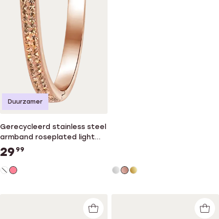
Duurzamer
Gerecycleerd stainless steel
armband roseplated light
peach kristal
29
99