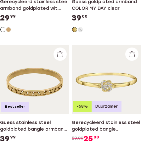
Gerecycleerd stainless steel
Guess goldplated armband
armband goldplated wit
COLOR MY DAY clear
kristal
29
39
99
00
-58%
Duurzamer
Bestseller
Guess stainless steel
Gerecycleerd stainless steel
goldplated bangle armband
goldplated bangle
Heart
surinaamse mattenklopper
39
25
99
00
59.99