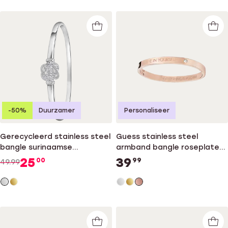
-50%
Duurzamer
Personaliseer
Gerecycleerd stainless steel
Guess stainless steel
bangle surinaamse
armband bangle roseplated
mattenklopper
Believe
25
39
00
99
49.99