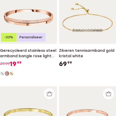
-33%
Personaliseer
Gerecycleerd stainless steel
Zilveren tennisarmband gold
armband bangle rose light
kristal white
peach kristal
19
69
99
99
29.99