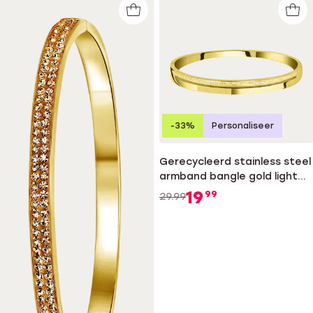
-33%
Personaliseer
Gerecycleerd stainless steel
armband bangle gold light
colorado kristal
19
99
29.99