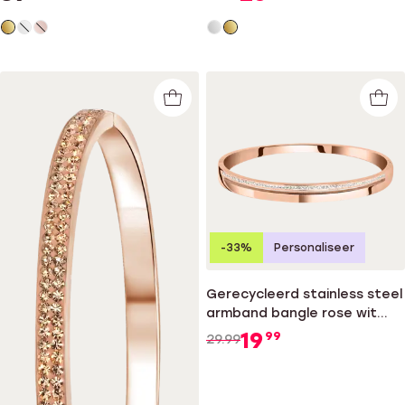
-33%
Personaliseer
Gerecycleerd stainless steel
armband bangle rose wit
kristal
19
99
29.99