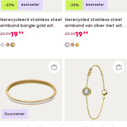
Bestseller
Bestseller
-33%
-33%
Gerecycleerd stainless steel
Gerecycled stainless steel
armband bangle gold wit
armband van zilver met wit
kristal
kristal
19
19
99
99
29.99
29.99
Duurzamer