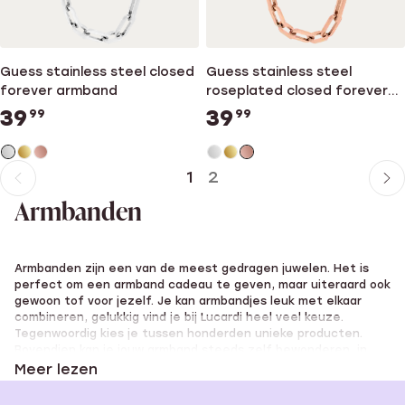
Guess stainless steel closed
Guess stainless steel
forever armband
roseplated closed forever
armband
39
39
99
99
1
2
Huidige
Ga
pagina
naar
Armbanden
pagina
Armbanden zijn een van de meest gedragen juwelen. Het is
perfect om een armband cadeau te geven, maar uiteraard ook
gewoon tof voor jezelf. Je kan armbandjes leuk met elkaar
combineren, gelukkig vind je bij Lucardi heel veel keuze.
Tegenwoordig kies je tussen honderden unieke producten.
Bovendien kan je jouw armband steeds zelf bewonderen, in
tegenstelling tot een ketting of oorbellen. Je ziet ze namelijk
Meer lezen
steeds aan je arm sprankelen! Ben jij op zoek naar een
specifieke armband? Bij Lucardi kan je terecht voor armbanden