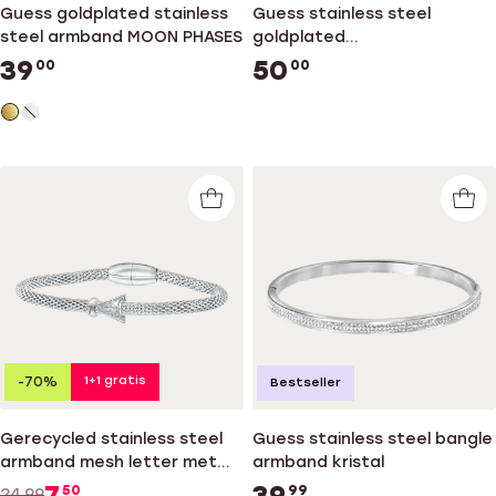
Guess goldplated stainless
Guess stainless steel
steel armband MOON PHASES
goldplated
fantasiearmband met kristal
39
50
00
00
voor dames
1+1 gratis
-70%
Bestseller
Gerecycled stainless steel
Guess stainless steel bangle
armband mesh letter met
armband kristal
kristal
7
39
50
99
24.99