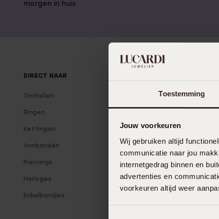
Gepersonaliseerde
morgen in huis
Disney
juwelen
K3
Enkelbandjes
Accessoires
DIRECT NAAR
OVER LUCARDI
Toestemming
Oorbellen
Over Lucardi
Ringen
Onze winkels
Jouw voorkeuren
Kettingen
Lucardi Member
Wij gebruiken altijd functio
Armbanden
Blog
communicatie naar jou makkel
Piercings
internetgedrag binnen en bu
advertenties en communicatie
Horloges
voorkeuren altijd weer aanp
Enkelbandjes