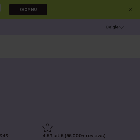
SHOP NU
e
Gaatjes schieten
België
 €49
4,59 uit 5 (55.000+ reviews)