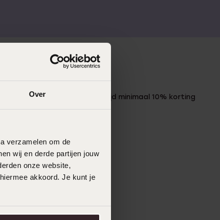
LUCARDI MEMBER
Over
Word member en ontvang altijd minimaal 10% korting
op al jouw aankopen
Meld je aan
data verzamelen om de
en wij en derde partijen jouw
derden onze website,
 hiermee akkoord. Je kunt je