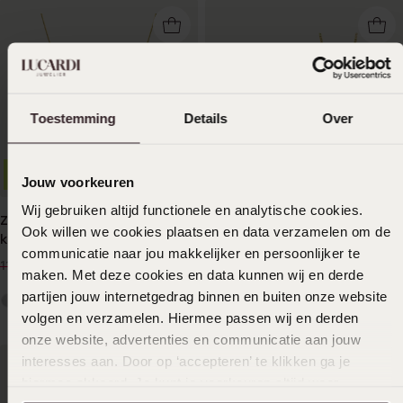
Toestemming
Details
Over
-33%
-17%
Jouw voorkeuren
Wij gebruiken altijd functionele en analytische cookies.
Zilveren goldplated set
Zilveren set gold kristal
Ook willen we cookies plaatsen en data verzamelen om de
ketting en oorbellen hart
white
communicatie naar jou makkelijker en persoonlijker te
79
119
99
99
119.99
144.99
maken. Met deze cookies en data kunnen wij en derde
partijen jouw internetgedrag binnen en buiten onze website
volgen en verzamelen. Hiermee passen wij en derden
onze website, advertenties en communicatie aan jouw
interesses aan. Door op ‘accepteren’ te klikken ga je
hiermee akkoord. Je kunt je voorkeuren altijd weer