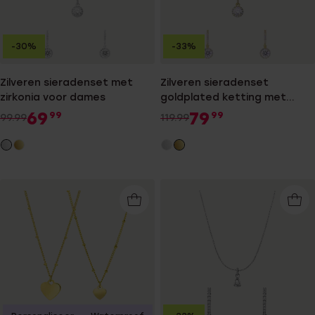
-30%
-33%
Zilveren sieradenset met
Zilveren sieradenset
zirkonia voor dames
goldplated ketting met
hanger met zirkonia voor
69
79
99
99
99.99
119.99
dames