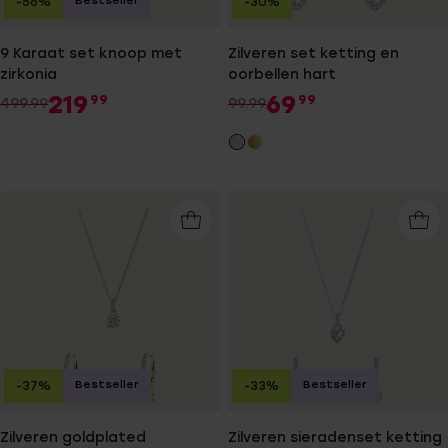
Bestseller
-56%
-30%
9 Karaat set knoop met
Zilveren set ketting en
zirkonia
oorbellen hart
219
69
99
99
499.99
99.99
Bestseller
Bestseller
-37%
-33%
Zilveren goldplated
Zilveren sieradenset ketting