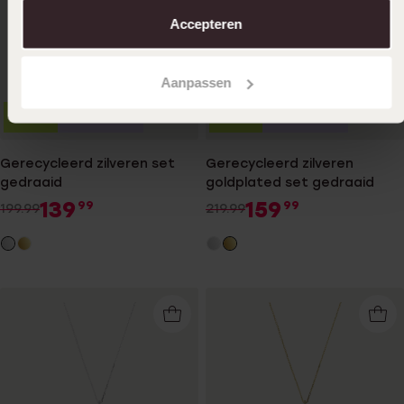
aanpassen. Lees er meer over in ons
cookiebeleid
.
Accepteren
Aanpassen
-30%
Duurzamer
-27%
Duurzamer
Gerecycleerd zilveren set
Gerecycleerd zilveren
gedraaid
goldplated set gedraaid
139
159
99
99
199.99
219.99