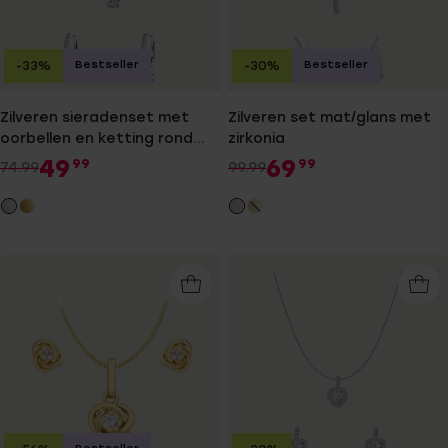
Bestseller
Bestseller
-33%
-30%
Zilveren sieradenset met
Zilveren set mat/glans met
oorbellen en ketting rond
zirkonia
zirkonia
49
69
99
99
74.99
99.99