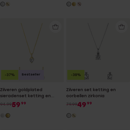
Bestseller
-37%
-38%
Zilveren goldplated
Zilveren set ketting en
sieradenset ketting en
oorbellen zirkonia
oorringen hart zirkonia
59
49
99
99
94.99
79.99