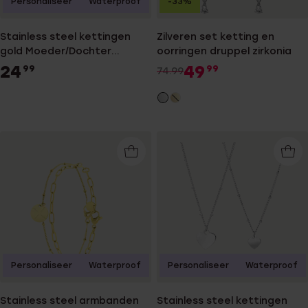
Personaliseer
Waterproof
-33%
Stainless steel kettingen
Zilveren set ketting en
gold Moeder/Dochter
oorringen druppel zirkonia
hart/hart
24
49
99
99
74.99
Personaliseer
Waterproof
Personaliseer
Waterproof
Stainless steel armbanden
Stainless steel kettingen