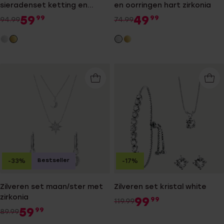
sieradenset ketting en
en oorringen hart zirkonia
oorringen hart zirkonia
59
49
99
99
94.99
74.99
Bestseller
-33%
-17%
Zilveren set maan/ster met
Zilveren set kristal white
zirkonia
99
99
119.99
59
99
89.99