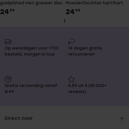
goldplated met graveer disc
Moeder/Dochter hart/hart
24
24
99
99
1
Huidige
Ga
pagina
naar
pagina
Op werkdagen voor 17.00
14 dagen gratis
besteld, morgen in huis
retourneren
Gratis verzending vanaf
4,59 uit 5 (55.000+
€49
reviews)
Direct naar