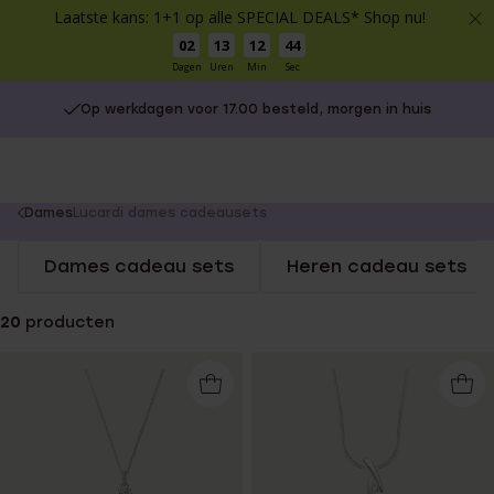
Laatste kans: 1+1 op alle SPECIAL DEALS* Shop nu!
02
13
12
43
Dagen
Uren
Min
Sec
Op werkdagen voor 17.00 besteld, morgen in huis
You
Dames
Lucardi dames cadeausets
are
Dames cadeau sets
Heren cadeau sets
here:
20
producten