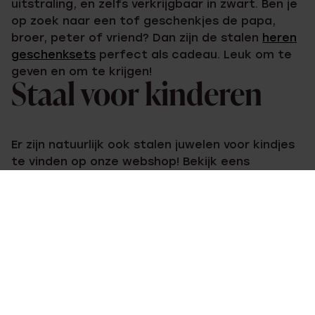
uitstraling, en zelfs verkrijgbaar in zwart. Ben je
op zoek naar een tof geschenkjes de papa,
broer, peter of vriend? Dan zijn de stalen
heren
geschenksets
perfect als cadeau. Leuk om te
geven en om te krijgen!
Staal voor kinderen
Er zijn natuurlijk ook stalen juwelen voor kindjes
te vinden op onze webshop! Bekijk eens
de
stalen kinderoorbellen
uit onze collectie. Hier
heb je keuze uit verschillende oorbelletjes in
verschillende stijlen: ga jij voor Disney of K3
oorbellen, of toch oorbellen afgewerkt met
kristal of zirkonia steentjes?
En, ben jij al fan van stalen juwelen? Bij Lucardi
vind je een zeer uitgebreide collectie voor zowel
dames, heren als kinderen. Bekijk hier alle
stalen
juwelen
!