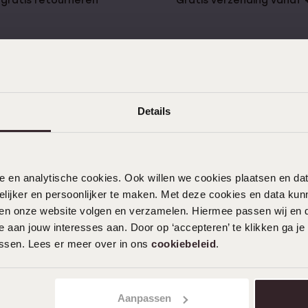
gratis retourneren
Gratis verzending vanaf
es
Details
KLANTENDIENST
Veelgestelde vragen
Contact
nele en analytische cookies. Ook willen we cookies plaatsen en 
Service
ijker en persoonlijker te maken. Met deze cookies en data kunn
iten onze website volgen en verzamelen. Hiermee passen wij en 
Actievoorwaarden
 aan jouw interesses aan. Door op ‘accepteren’ te klikken ga je
assen. Lees er meer over in ons
cookiebeleid
.
Aanpassen