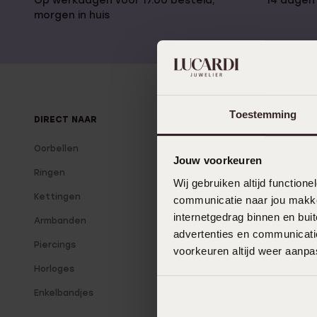
Op werkdagen voor 17.00 besteld,
14 dagen 
morgen in huis
Gemston
Gepersonaliseerde
Disney
juwelen
K3
Enkelbandjes
Accessoires
Toestemming
DIRECT NAAR
OVER LUCARDI
Oorbellen
Over Lucardi
Jouw voorkeuren
Ringen
Onze winkels
Wij gebruiken altijd functio
Kettingen
Lucardi Member
communicatie naar jou makkel
internetgedrag binnen en bu
Armbanden
Blog
advertenties en communicatie
Piercings
voorkeuren altijd weer aanp
Horloges
Enkelbandjes