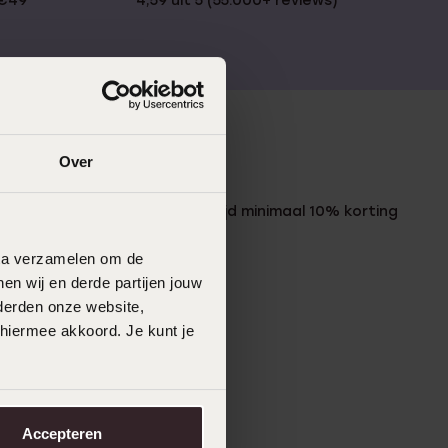
 €49
4,59 uit 5 (55.000+ reviews)
Over
LUCARDI MEMBER
Word member en ontvang altijd minimaal 10% korting
op al jouw aankopen
data verzamelen om de
en wij en derde partijen jouw
Meld je aan
derden onze website,
 hiermee akkoord. Je kunt je
Accepteren