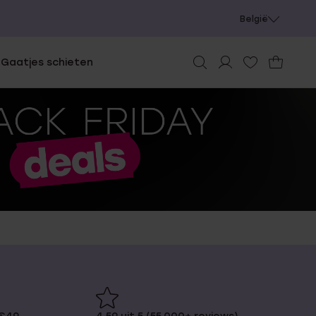
België
e
Gaatjes schieten