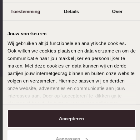
Toestemming
Details
Over
Op werkdagen voor 17.00
14 dagen gratis
besteld, morgen in huis
retourneren
Jouw voorkeuren
Wij gebruiken altijd functionele en analytische cookies.
Ook willen we cookies plaatsen en data verzamelen om de
Gratis verzending vanaf
4,59 uit 5 (55.000+
communicatie naar jou makkelijker en persoonlijker te
€49
reviews)
maken. Met deze cookies en data kunnen wij en derde
partijen jouw internetgedrag binnen en buiten onze website
volgen en verzamelen. Hiermee passen wij en derden
onze website, advertenties en communicatie aan jouw
Direct naar
interesses aan. Door op ‘accepteren’ te klikken ga je
hiermee akkoord. Je kunt je voorkeuren altijd weer
aanpassen. Lees er meer over in ons
cookiebeleid
.
Over Lucardi
Accepteren
Klantendienst
Aanpassen