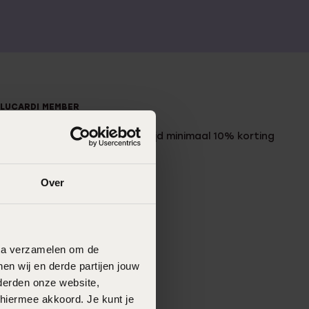
LUCARDI MEMBER
Word member en ontvang altijd minimaal 10% korting
op al jouw aankopen
Over
Meld je aan
data verzamelen om de
en wij en derde partijen jouw
derden onze website,
 hiermee akkoord. Je kunt je