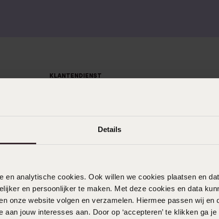
75+
Naam oorbellen
es
KLANTENDIENST
Veelgestelde vragen
Contact
Details
Service
Actievoorwaarden
nele en analytische cookies. Ook willen we cookies plaatsen en 
ijker en persoonlijker te maken. Met deze cookies en data kunn
iten onze website volgen en verzamelen. Hiermee passen wij en 
 aan jouw interesses aan. Door op ‘accepteren’ te klikken ga je