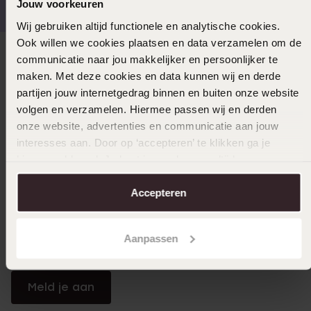
Jouw voorkeuren
Wij gebruiken altijd functionele en analytische cookies.
Ook willen we cookies plaatsen en data verzamelen om de
communicatie naar jou makkelijker en persoonlijker te
Direct naar
maken. Met deze cookies en data kunnen wij en derde
partijen jouw internetgedrag binnen en buiten onze website
Over Lucardi
volgen en verzamelen. Hiermee passen wij en derden
onze website, advertenties en communicatie aan jouw
interesses aan. Door op ‘accepteren’ te klikken ga je
Klantendienst
hiermee akkoord. Je kunt je voorkeuren altijd weer
aanpassen. Lees er meer over in ons
cookiebeleid
.
Accepteren
LUCARDI MEMBER
Word member en ontvang altijd minimaal 10% korting
Aanpassen
op al jouw aankopen
Meld je aan