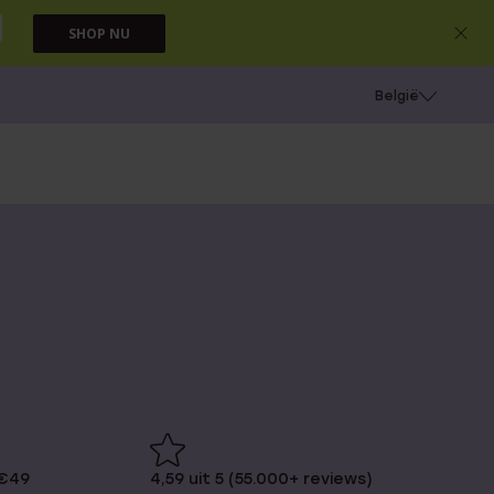
SHOP NU
e
Gaatjes schieten
België
 €49
4,59 uit 5 (55.000+ reviews)