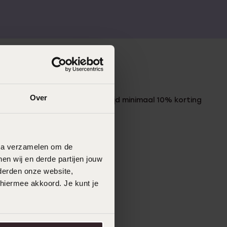
LUCARDI MEMBER
Over
Word member en ontvang altijd minimaal 10% korting
op al jouw aankopen
Meld je aan
data verzamelen om de
en wij en derde partijen jouw
derden onze website,
 hiermee akkoord. Je kunt je