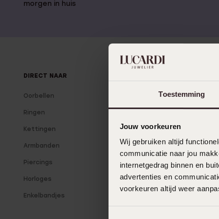
Gepersonaliseerde
morgen in huis
Disney
juwelen
K3
Enkelbandjes
Accessoires
DIRECT NAAR
OVER LUCARDI
Toestemming
Oorbellen
Over Lucardi
Ringen
Onze winkels
Jouw voorkeuren
Kettingen
Lucardi Member
Wij gebruiken altijd functio
Armbanden
Blog
communicatie naar jou makkel
Piercings
internetgedrag binnen en bu
advertenties en communicatie
Horloges
voorkeuren altijd weer aanp
Enkelbandjes