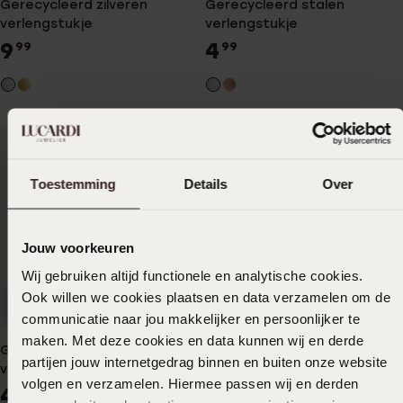
Gerecycleerd zilveren
Gerecycleerd stalen
verlengstukje
verlengstukje
9
4
99
99
Toestemming
Details
Over
Jouw voorkeuren
Wij gebruiken altijd functionele en analytische cookies.
Ook willen we cookies plaatsen en data verzamelen om de
Duurzamer
Waterproof
communicatie naar jou makkelijker en persoonlijker te
maken. Met deze cookies en data kunnen wij en derde
Gerecycleerd stalen
partijen jouw internetgedrag binnen en buiten onze website
verlengstukje rose
volgen en verzamelen. Hiermee passen wij en derden
4
99