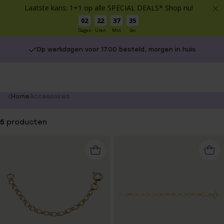
Laatste kans: 1+1 op alle SPECIAL DEALS* Shop nu!
02
22
37
34
Dagen
Uren
Min
Sec
Op werkdagen voor 17.00 besteld, morgen in huis
You
Home
Accessoires
are
here:
5
producten