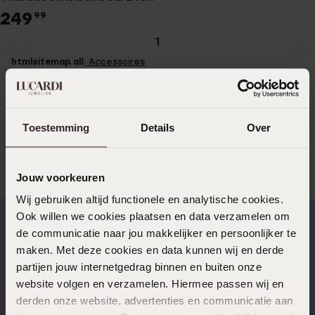
249
99
1
Huidige
Ga
htmlsitemap.all:
Accessoires
pagina
naar
pagina
Accessoires Enkelbandje:
Enkelbandje
|
Enkelbandje staal
|
Enkelbandje zilver
|
Enkelbandje in 14 karaat goud
|
Enkelbandje
14 Karaat Goud Dames
|
Enkelbandje 9 Karaat Dames
|
Stalen
Toestemming
Details
Over
Enkelbandje Dames
goudAccessoires:
Enkelbandje in 14 karaat goud
|
Enkelbandje
Jouw voorkeuren
14 Karaat Goud Dames
|
Enkelbandje 9 Karaat Dames
Meer lezen
Wij gebruiken altijd functionele en analytische cookies.
Ook willen we cookies plaatsen en data verzamelen om
de communicatie naar jou makkelijker en persoonlijker te
maken. Met deze cookies en data kunnen wij en derde
Op werkdagen voor 17.00
14 dagen gratis
besteld, morgen in huis
retourneren
partijen jouw internetgedrag binnen en buiten onze
website volgen en verzamelen. Hiermee passen wij en
derden onze website, advertenties en communicatie aan