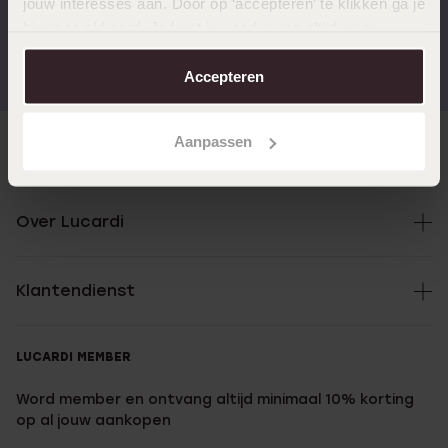
jouw interesses aan. Door op ‘accepteren’ te klikken ga je
hiermee akkoord. Je kunt je voorkeuren altijd weer
Gratis verzending vanaf
4,59 uit 5 (55.000+
aanpassen. Lees er meer over in ons
cookiebeleid
.
€49
reviews)
Accepteren
Aanpassen
Direct naar
Over Lucardi
Klantendienst
LUCARDI MEMBER
Word member en ontvang altijd minimaal 10% korting
op al jouw aankopen