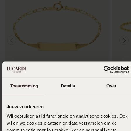
Personaliseer
Bestsel
14 karaat geelgouden kinder plaatarmband
14 Kara
Toestemming
Details
Over
449
549
99
9
Jouw voorkeuren
Anderen kochten ook
Wij gebruiken altijd functionele en analytische cookies. Ook
willen we cookies plaatsen en data verzamelen om de
communicatie naar jou makkelijker en persoonlijker te