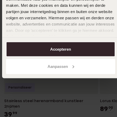
maken. Met deze cookies en data kunnen wij en derde
partijen jouw internetgedrag binnen en buiten onze website
volgen en verzamelen. Hiermee passen wij en derden onze
website, advertenties en communicatie aan jouw interesses
aan. Door op ‘accepteren’ te klikken ga je hiermee akkoord.
Je kunt je voorkeuren altijd weer aanpassen. Lees er meer
over in ons
cookiebeleid
.
Accepteren
Aanpassen
Personaliseer
Stainless steel herenarmband kunstleer
Lorus Kl
2namen
89
00
39
99