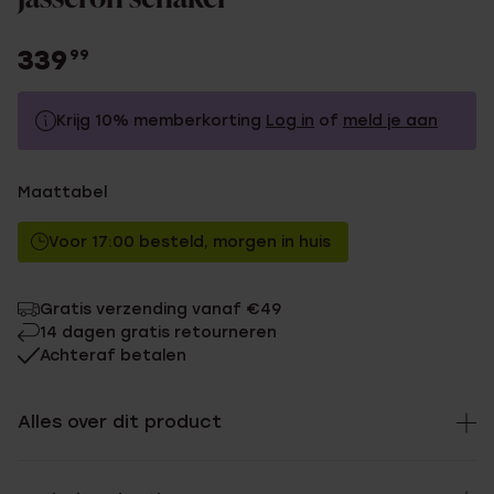
339
99
Krijg 10% memberkorting
Log in
of
meld je aan
339.99
Zonder memberkorting
Maattabel
305.99
Met memberkorting
Voor 17:00 besteld, morgen in huis
Gratis verzending vanaf €49
14 dagen gratis retourneren
Achteraf betalen
Alles over dit product