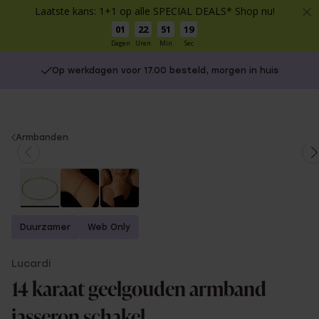
Laatste kans: 1+1 op alle SPECIAL DEALS* Shop nu!
01
22
51
19
Dagen
Uren
Min
Sec
Op werkdagen voor 17.00 besteld, morgen in huis
You
Armbanden
are
here:
Duurzamer
Web Only
Lucardi
14 karaat geelgouden armband
jasseron schakel