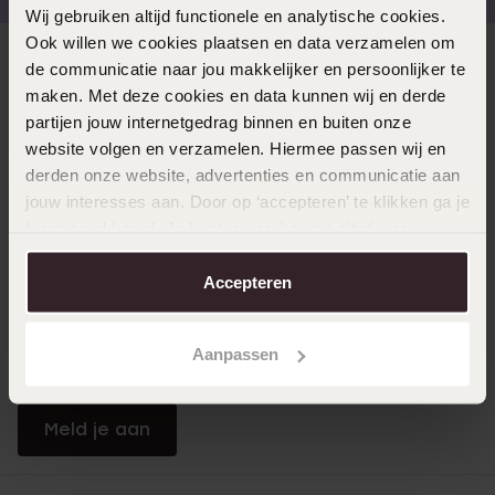
Wij gebruiken altijd functionele en analytische cookies.
Ook willen we cookies plaatsen en data verzamelen om
Direct naar
de communicatie naar jou makkelijker en persoonlijker te
maken. Met deze cookies en data kunnen wij en derde
partijen jouw internetgedrag binnen en buiten onze
Over Lucardi
website volgen en verzamelen. Hiermee passen wij en
derden onze website, advertenties en communicatie aan
jouw interesses aan. Door op ‘accepteren’ te klikken ga je
Klantendienst
hiermee akkoord. Je kunt je voorkeuren altijd weer
aanpassen. Lees er meer over in ons
cookiebeleid
.
Accepteren
LUCARDI MEMBER
Word member en ontvang altijd minimaal 10% korting
Aanpassen
op al jouw aankopen
Meld je aan