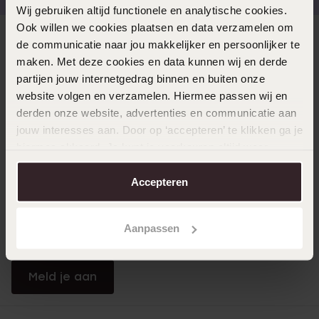
Wij gebruiken altijd functionele en analytische cookies.
Ook willen we cookies plaatsen en data verzamelen om
Direct naar
de communicatie naar jou makkelijker en persoonlijker te
maken. Met deze cookies en data kunnen wij en derde
partijen jouw internetgedrag binnen en buiten onze
Over Lucardi
website volgen en verzamelen. Hiermee passen wij en
derden onze website, advertenties en communicatie aan
jouw interesses aan. Door op ‘accepteren’ te klikken ga je
Klantendienst
hiermee akkoord. Je kunt je voorkeuren altijd weer
aanpassen. Lees er meer over in ons
cookiebeleid
.
Accepteren
LUCARDI MEMBER
Word member en ontvang altijd minimaal 10% korting
Aanpassen
op al jouw aankopen
Meld je aan