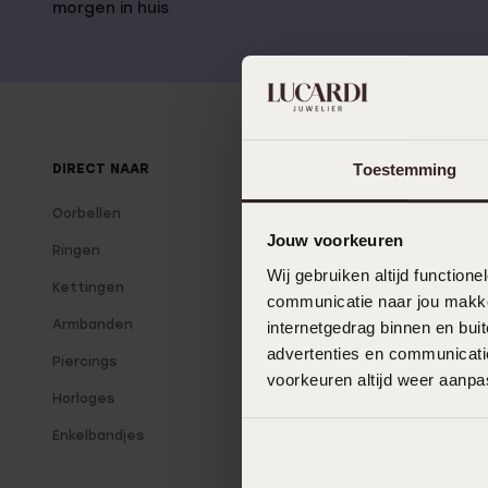
Gepersonaliseerde
morgen in huis
Disney
juwelen
K3
Enkelbandjes
Accessoires
Toestemming
DIRECT NAAR
OVER LUCARDI
Oorbellen
Over Lucardi
Jouw voorkeuren
Ringen
Onze winkels
Wij gebruiken altijd functio
Kettingen
Lucardi Member
communicatie naar jou makkel
Armbanden
Blog
internetgedrag binnen en bu
advertenties en communicatie
Piercings
voorkeuren altijd weer aanp
Horloges
Enkelbandjes