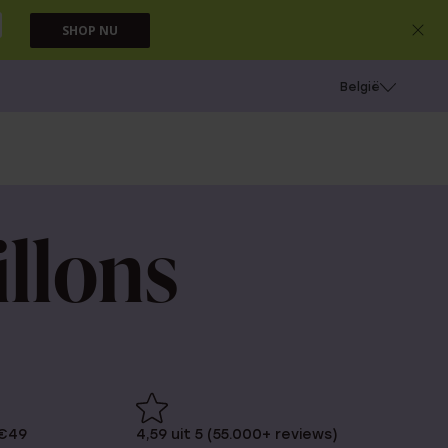
SHOP NU
e
Gaatjes schieten
België
llons
 €49
4,59 uit 5 (55.000+ reviews)