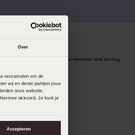
Over
LUCARDI MEMBER
Word member en ontvang altijd minimaal 10% korting
op al jouw aankopen
data verzamelen om de
Meld je aan
en wij en derde partijen jouw
derden onze website,
 hiermee akkoord. Je kunt je
Accepteren