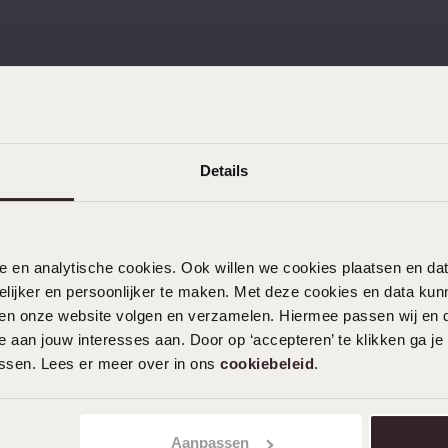
KLANTENDIENST
Details
Veelgestelde vragen
Contact
Service
nele en analytische cookies. Ook willen we cookies plaatsen en 
ijker en persoonlijker te maken. Met deze cookies en data kunn
Actievoorwaarden
iten onze website volgen en verzamelen. Hiermee passen wij en 
 aan jouw interesses aan. Door op ‘accepteren’ te klikken ga je
assen. Lees er meer over in ons
cookiebeleid
.
Aanpassen