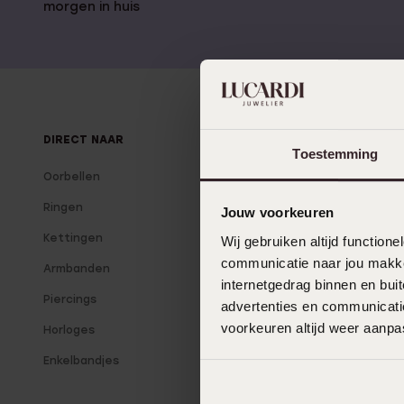
Gepersonaliseerde
morgen in huis
Disney
juwelen
K3
Enkelbandjes
Accessoires
DIRECT NAAR
OVER LUCARDI
Toestemming
Oorbellen
Over Lucardi
Ringen
Onze winkels
Jouw voorkeuren
Kettingen
Lucardi Member
Wij gebruiken altijd functio
communicatie naar jou makkel
Armbanden
Blog
internetgedrag binnen en bu
Piercings
advertenties en communicatie
voorkeuren altijd weer aanp
Horloges
Enkelbandjes