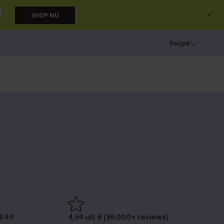
SHOP NU
e
Gaatjes schieten
België
 €49
4,59 uit 5 (55.000+ reviews)