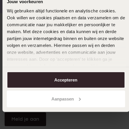
Jouw voorkeuren
Wij gebruiken altijd functionele en analytische cookies.
Ook willen we cookies plaatsen en data verzamelen om de
communicatie naar jou makkelijker en persoonlijker te
Direct naar
maken. Met deze cookies en data kunnen wij en derde
partijen jouw internetgedrag binnen en buiten onze website
Over Lucardi
volgen en verzamelen. Hiermee passen wij en derden
onze website, advertenties en communicatie aan jouw
interesses aan. Door op ‘accepteren’ te klikken ga je
Klantendienst
hiermee akkoord. Je kunt je voorkeuren altijd weer
aanpassen. Lees er meer over in ons
cookiebeleid
.
Accepteren
LUCARDI MEMBER
Word member en ontvang altijd minimaal 10% korting
Aanpassen
op al jouw aankopen
Meld je aan