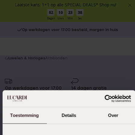
Laatste kans: 1+1 op alle SPECIAL DEALS* Shop nu!
02
10
23
38
Dagen
Uren
Min
Sec
Op werkdagen voor 17.00 besteld, morgen in huis
You
Juwelen & Horloges
Armbanden
are
here:
Op werkdagen voor 17.00
14 dagen gratis
besteld, morgen in huis
retourneren
Toestemming
Details
Over
Gratis verzending vanaf
4,59 uit 5 (55.000+
€49
reviews)