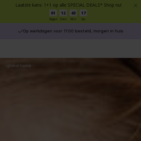
Laatste kans: 1+1 op alle SPECIAL DEALS* Shop nu!
01
12
43
16
Dagen
Uren
Min
Sec
Op werkdagen voor 17.00 besteld, morgen in huis
You
global.home
are
here: