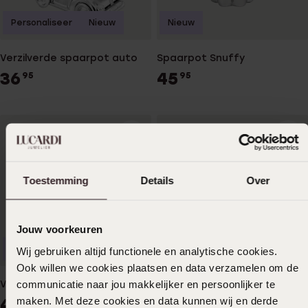
Personaliseer
Nieuw
Nieuw
Verzilverde spaarpot auto
Spaarpot Snuffy
36
45
95
95
Toestemming
Details
Over
Jouw voorkeuren
Personaliseer
Nieuw
Wij gebruiken altijd functionele en analytische cookies.
Ook willen we cookies plaatsen en data verzamelen om de
communicatie naar jou makkelijker en persoonlijker te
Verzilverde spaarpot Nijntje
Spaarpot Voetbal
maken. Met deze cookies en data kunnen wij en derde
45
28
95
95