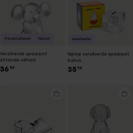
Personaliseer
Nieuw
Bestseller
Verzilverde spaarpot
Nijntje verzilverde spaarpot
zittende olifant
kubus
36
35
95
95