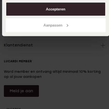
aanpassen. Lees er meer over in ons
cookiebeleid
.
Accepteren
Direct naar
Aanpassen
Over Lucardi
Klantendienst
LUCARDI MEMBER
Word member en ontvang altijd minimaal 10% korting
op al jouw aankopen
Meld je aan