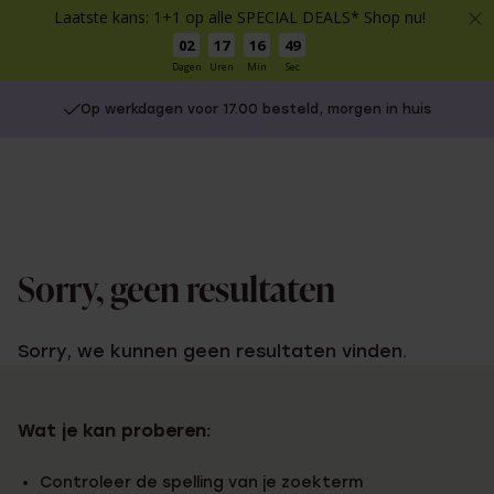
Laatste kans: 1+1 op alle SPECIAL DEALS* Shop nu!
02
17
16
49
Dagen
Uren
Min
Sec
Op werkdagen voor 17.00 besteld, morgen in huis
Sorry, geen resultaten
Sorry, we kunnen geen resultaten vinden.
Wat je kan proberen:
Controleer de spelling van je zoekterm