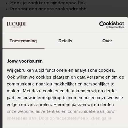
Maak je zoekterm minder specifiek
Probeer een andere zoekopdracht
Probeer een andere zoekopdracht
Toestemming
Details
Over
Jouw voorkeuren
Wij gebruiken altijd functionele en analytische cookies.
Op werkdagen voor 17.00
14 dagen gratis
Ook willen we cookies plaatsen en data verzamelen om de
besteld, morgen in huis
retourneren
communicatie naar jou makkelijker en persoonlijker te
maken. Met deze cookies en data kunnen wij en derde
partijen jouw internetgedrag binnen en buiten onze website
volgen en verzamelen. Hiermee passen wij en derden
Gratis verzending vanaf
4,59 uit 5 (55.000+
onze website, advertenties en communicatie aan jouw
€49
reviews)
interesses aan. Door op ‘accepteren’ te klikken ga je
hiermee akkoord. Je kunt je voorkeuren altijd weer