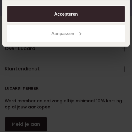
€49
reviews)
aanpassen. Lees er meer over in ons
cookiebeleid
.
Accepteren
Direct naar
Aanpassen
Over Lucardi
Klantendienst
LUCARDI MEMBER
Word member en ontvang altijd minimaal 10% korting
op al jouw aankopen
Meld je aan