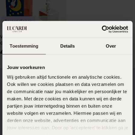
Personaliseer
Verzilverd geschenkartikel
Geboorte Nijntje
Toestemming
Details
Over
42
95
1
Huidige
Ga
Jouw voorkeuren
pagina
naar
Wij gebruiken altijd functionele en analytische cookies.
pagina
Ook willen we cookies plaatsen en data verzamelen om
Op werkdagen voor 17.00
14 dagen gratis
de communicatie naar jou makkelijker en persoonlijker te
besteld, morgen in huis
retourneren
maken. Met deze cookies en data kunnen wij en derde
partijen jouw internetgedrag binnen en buiten onze
website volgen en verzamelen. Hiermee passen wij en
derden onze website, advertenties en communicatie aan
jouw interesses aan. Door op ‘accepteren’ te klikken ga je
Gratis verzending vanaf
4,59 uit 5 (55.000+
hiermee akkoord. Je kunt je voorkeuren altijd weer