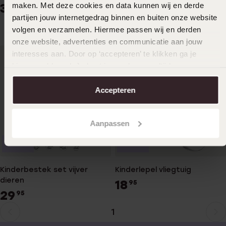
twee-delig.
maken. Met deze cookies en data kunnen wij en derde
34
95
19
partijen jouw internetgedrag binnen en buiten onze website
95
volgen en verzamelen. Hiermee passen wij en derden
onze website, advertenties en communicatie aan jouw
interesses aan. Door op ‘accepteren’ te klikken ga je
hiermee akkoord. Je kunt je voorkeuren altijd weer
aanpassen. Lees er meer over in ons
cookiebeleid
.
Accepteren
Aanpassen
Nieuw
Nieuw
Kinderbestek set vijver
Kinderlepel vliegtuig
dieren
18
95
29
95
1
Huidige
Ga