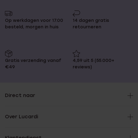
pagina
naar
pagina
Op werkdagen voor 17.00
14 dagen gratis
besteld, morgen in huis
retourneren
Gratis verzending vanaf
4,59 uit 5 (55.000+
€49
reviews)
Direct naar
Over Lucardi
Klantendienst