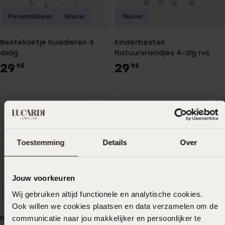
Personaliseer
Nieuw
Nieuw
Besteksetje huisdieren 4
Kinderbestek
delig
Natuurvriendjes 4-dlg rvs
29
29
95
95
Toestemming
Details
Over
Jouw voorkeuren
Bestseller
Personaliseer
Wij gebruiken altijd functionele en analytische cookies.
Ook willen we cookies plaatsen en data verzamelen om de
communicatie naar jou makkelijker en persoonlijker te
Nijntje kinderbestek 4-delig
Nijntje RVS kindercouvert,